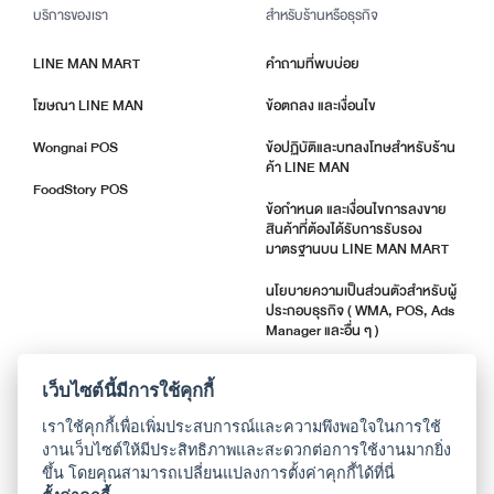
บริการของเรา
สำหรับร้านหรือธุรกิจ
LINE MAN MART
คำถามที่พบบ่อย
โฆษณา LINE MAN
ข้อตกลง และเงื่อนไข
Wongnai POS
ข้อปฏิบัติและบทลงโทษสำหรับร้าน
ค้า LINE MAN
FoodStory POS
ข้อกำหนด และเงื่อนไขการลงขาย
สินค้าที่ต้องได้รับการรับรอง
มาตรฐานบน LINE MAN MART
นโยบายความเป็นส่วนตัวสำหรับผู้
ประกอบธุรกิจ ( WMA, POS, Ads
Manager และอื่น ๆ )
ตัวชี้วัดคุณภาพร้านค้า
เว็บไซต์นี้มีการใช้คุกกี้
แจ้งอัปเดตแอปพลิเคชัน
เราใช้คุกกี้เพื่อเพิ่มประสบการณ์และความพึงพอใจในการใช้
งานเว็บไซต์ให้มีประสิทธิภาพและสะดวกต่อการใช้งานมากยิ่ง
ขึ้น โดยคุณสามารถเปลี่ยนแปลงการตั้งค่าคุกกี้ได้ที่นี่
เกี่ยวกับเรา