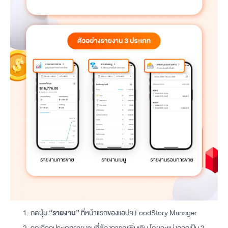
กดปุ่ม
“รายงาน”
ที่หน้าแรกของแอปฯ FoodStory Manager