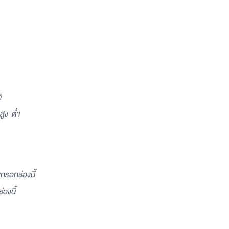
ิ
สูง-ต่ำ
งกรอกช่องนี้
่องนี้