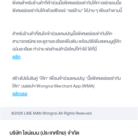
พิเศษสำหรับร้านค้าที่เข้าร่วมมื้อพิเศษอร่อยซ่ากับโค้ก! แชร์กรอบมื้อ
พิเศษอร่อยซ่ากับโค้กด้วยฟีเจอร์ “แชร์ร้าน” ได้ง่าย ๆ เพียงทำตามนี้
สำหรับร้านค้าที่สนใจเข้าร่วมแคมเปญมื้อพิเศษอร่อยซ่ากับโค้ก
สามารถสมัคร และดูรายละเอียดเพิ่มเติม พร้อมวิธีเพิ่มเซตเมนูคู่โค้ก
ฉบับละเอียด ทำง่าย พ่อค้าแม่ค้ามือใหม่ก็ทำได้ ได้ที่นี่
คลิก
สร้างโปรโมชันคู่ "โค้ก" เพื่อนเข้าร่วมแคมเปญ "มื้อพิเศษอร่อยซ่ากับ
โค้ก" บนแอปฯ Wongnai Merchant App (WMA)
คลิกเลย
©2026 LINE MAN Wongnai All Rights Reserved
บริษัท ไลน์แมน (ประเทศไทย) จำกัด