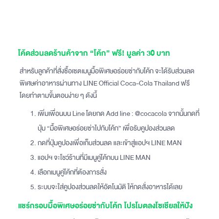
โค้ดส่วนลดร้านค้าจาก “โค้ก” ฟรี! มูลค่า 30 บาท
สำหรับลูกค้าที่สั่งซื้อเซตเมนูมื้อพิเศษอร่อยซ่ากับโค้ก จะได้รับส่วนลด
พิเศษค่าอาหารผ่านทาง LINE Official Coca-Cola Thailand ฟรี
โดยทำตามขั้นตอนง่าย ๆ ดังนี้
เพิ่มเพื่อนบน Line โดยกด Add line : @cocacola จากนั้นกดที่
ปุ่ม “มื้อพิเศษอร่อยซ่าไปกับโค้ก” เพื่อรับคูปองส่วนลด
กดที่ปุ่มคูปองเพื่อเก็บส่วนลด และเข้าสู่แอปฯ LINE MAN
แอปฯ จะโชว์ร้านที่มีเมนูคู่โค้กบน LINE MAN
เลือกเมนูคู่โค้กที่ต้องการสั่ง
ระบบจะใส่คูปองส่วนลดให้อัตโนมัติ ให้กดสั่งอาหารได้เลย
แชร์กรอบมื้อพิเศษอร่อยซ่ากับโค้ก โปรโมตลงโซเชียลให้ปัง