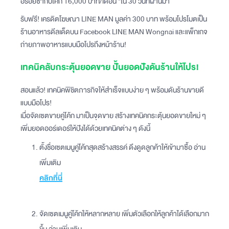
อร่อยซ่ากับโค้ก 16,000 บาท/เดือน *ใน 30 วันที่ผ่านมา
รับฟรี! เครดิตโฆษณา LINE MAN มูลค่า 300 บาท พร้อมโปรโมตเป็น
ร้านอาหารดีลเด็ดบน Facebook LINE MAN Wongnai และแพ็กเกจ
ถ่ายภาพอาหารแบบมือโปรถึงหน้าร้าน!
เทคนิคลับกระตุ้นยอดขาย ปั้นยอดปังดันร้านให้โปร!
สอนแล้ว! เทคนิคพิชิตภารกิจให้สำเร็จแบบง่าย ๆ พร้อมดันร้านขายดี
แบบมือโปร!
เมื่อจัดเซตขายคู่โค้ก มาเป็นจุดขาย สร้างเทคนิคกระตุ้นยอดขายใหม่ ๆ
เพิ่มยอดออร์เดอร์ให้ปังได้ด้วยเทคนิคต่าง ๆ ดังนี้
ตั้งชื่อเซตเมนูคู่โค้กสุดสร้างสรรค์ ดึงดูดลูกค้าให้เข้ามาซื้อ อ่าน
เพิ่มเติม
คลิกที่นี่
จัดเซตเมนูคู่โค้กให้หลากหลาย เพิ่มตัวเลือกให้ลูกค้าได้เลือกมาก