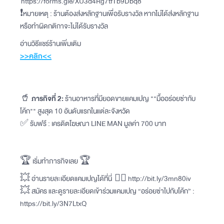
https://forms.gle/XU3d4Rg7tfTb9Dbq8
❗️หมายเหตุ : ร้านต้องส่งหลักฐานเพื่อรับรางวัล หากไม่ได้ส่งหลักฐาน
หรือทำผิดกติกาจะไม่ได้รับรางวัล
อ่านวิธีแชร์ร้านเพิ่มเติม
>>คลิก<<
🥤
ภารกิจที่ 2:
ร้านอาหารที่มียอดขายแคมเปญ ""มื้ออร่อยซ่ากับ
โค้ก"" สูงสุด 10 อันดับแรกในแต่ละจังหวัด
✅ รับฟรี : เครดิตโฆษณา LINE MAN มูลค่า 700 บาท
🏆 เริ่มทำภารกิจเลย 🏆
💥 อ่านรายละเอียดแคมเปญได้ที่นี่ 👉🏻 http://bit.ly/3mn80iv
💥 สมัคร และดูรายละเอียดเข้าร่วมแคมเปญ “อร่อยซ่าไปกับโค้ก” :
https://bit.ly/3N7LtxQ