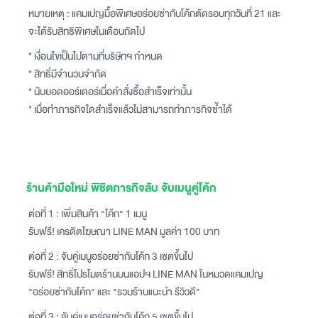
หมายเหตุ : แคมเปญมื้อพิเศษอร่อยซ่ากับโค้กตัดรอบทุกวันที่ 21 และ
จะได้รับสิทธิพิเศษในเดือนถัดไป
* เงื่อนไขเป็นไปตามที่บริษัทฯ​ กำหนด
* สิทธิ์มีจำนวนจำกัด
* นับยอดออร์เดอร์เมื่อคำสั่งซื้อสำเร็จเท่านั้น
* เมื่อทำภารกิจใดสำเร็จแล้วไม่สามารถทำภารกิจซ้ำได้
ร้านค้ามือใหม่ พิชิตภารกิจลับ จับเมนูคู่โค้ก
ต่อที่ 1 : เพิ่มสินค้า "โค้ก" 1 เมนู
รับฟรี! เครดิตโฆษณา LINE MAN มูลค่า 100 บาท
ต่อที่ 2 : จับคู่เมนูอร่อยซ่ากับโค้ก 3 เซตขึ้นไป
รับฟรี! สิทธิ์โปรโมตร้านบนแอปฯ LINE MAN ในหมวดแคมเปญ
"อร่อยซ่ากับโค้ก" และ "รวมร้านแนะนำ รีวิวดี"
ต่อที่ 3 : จับคู่เมนูอร่อยซ่ากับโค้ก 5 เซตขึ้นไป