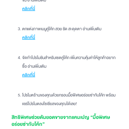
ขึ้น อ่านเพิ่มเติม
คลิกที่นี่
ตกแต่งภาพเมนูคู่โค้ก สวย ชัด สะดุดตา อ่านเพิ่มเติม
คลิกที่นี่
จัดทำโปรโมชันสำหรับเซตคู่โค้ก เพิ่มความคุ้มค่าให้ลูกค้าอยาก
ซื้อ อ่านเพิ่มเติม
คลิกที่นี่
โปรโมตร้านของคุณด้วยกรอบมื้อพิเศษอร่อยซ่ากับโค้ก พร้อม
แชร์โปรโมตลงโซเชียลของคุณได้เลย!
สิทธิพิเศษช่วยดันยอดขายจากแคมเปญ “มื้อพิเศษ
อร่อยซ่ากับโค้ก”