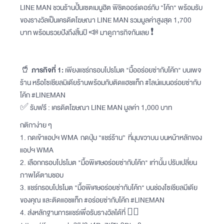
LINE MAN ชวนร้านปั้นเซตเมนูฮิต พิชิตออร์เดอร์กับ "โค้ก" พร้อมรับ
ของรางวัลเป็นเครดิตโฆษณา LINE MAN รวมมูลค่าสูงสุด 1,700
บาท พร้อมรวยปังถึงสิ้นปี 📣 มาดูภารกิจกันเลย ❗️
🥤
ภารกิจที่ 1:
เพียงแชร์กรอบโปรโมต "มื้ออร่อยซ่ากับโค้ก" บนเพจ
ร้าน หรือโซเชียลมิเดียร้านพร้อมกับติดแฮชแท็ก #ไลน์แมนอร่อยซ่ากับ
โค้ก #LINEMAN
✅ รับฟรี : เครดิตโฆษณา LINE MAN มูลค่า 1,000 บาท
กติกาง่าย ๆ
1. กดเข้าแอปฯ WMA กดปุ่ม "แชร์ร้าน” ที่มุมขวาบน บนหน้าหลักของ
แอปฯ WMA
2. เลือกกรอบโปรโมต "มื้อพิเศษอร่อยซ่ากับโค้ก" เท่านั้น ปรับเปลี่ยน
ภาพได้ตามชอบ
3. แชร์กรอบโปรโมต "มื้อพิเศษอร่อยซ่ากับโค้ก" บนช่องโซเชียลมีเดีย
ของคุณ และติดแอชแท็ก #อร่อยซ่ากับโค้ก #LINEMAN
4. ส่งหลักฐานการแชร์เพื่อรับรางวัลได้ที่ 👉🏻