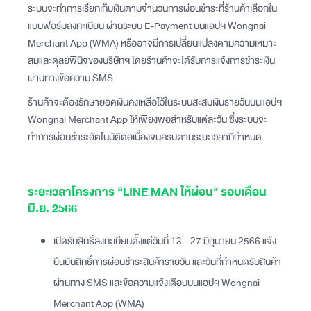
ระบบจะทำการเรียกเก็บเงินตามจำนวนการผ่อนชำระที่ร้านค้าเลือกใน
แบบฟอร์มลงทะเบียน ผ่านระบบ E-Payment บนแอปฯ Wongnai
Merchant App (WMA) หรืออาจมีการเปลี่ยนแปลงตามความเหมาะ
สมและดุลยพินิจของบริษัทฯ โดยร้านค้าจะได้รับการแจ้งการชำระเงิน
ผ่านทางข้อความ SMS
ร้านค้าจะต้องรักษายอดเงินคงเหลือไว้ในระบบสะสมเงินรายวันบนแอปฯ
Wongnai Merchant App ให้เพียงพอสำหรับแต่ละวัน ซึ่งระบบจะ
ทำการผ่อนชำระอัตโนมัติต่อเนื่องจนครบตามระยะเวลาที่กำหนด
ระยะเวลาโครงการ “LINE MAN ให้ผ่อน" รอบเดือน
มิ.ย. 2566
เปิดรับสิทธิ์ลงทะเบียนตั้งแต่วันที่ 13 - 27 มิถุนายน 2566 แจ้ง
ยืนยันสิทธิ์การผ่อนชำระสินค้ารายวัน และวันที่กำหนดรับสินค้า
ผ่านทาง SMS และข้อความแจ้งเตือนบนแอปฯ Wongnai
Merchant App (WMA)