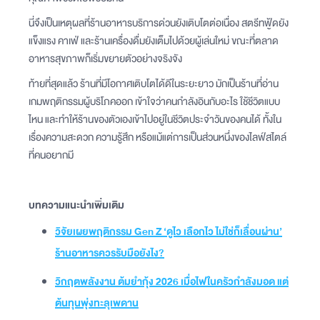
นี่จึงเป็นเหตุผลที่ร้านอาหารบริการด่วนยังเติบโตต่อเนื่อง สตรีทฟู้ดยัง
แข็งแรง คาเฟ่ และร้านเครื่องดื่มยังเต็มไปด้วยผู้เล่นใหม่ ขณะที่ตลาด
อาหารสุขภาพก็เริ่มขยายตัวอย่างจริงจัง
ท้ายที่สุดแล้ว ร้านที่มีโอกาศเติบโตได้ดีในระยะยาว มักเป็นร้านที่อ่าน
เกมพฤติกรรมผู้บริโภคออก เข้าใจว่าคนกำลังอินกับอะไร ใช้ชีวิตแบบ
ไหน และทำให้ร้านของตัวเองเข้าไปอยู่ในชีวิตประจำวันของคนได้ ทั้งใน
เรื่องความสะดวก ความรู้สึก หรือแม้แต่การเป็นส่วนหนึ่งของไลฟ์สไตล์
ที่คนอยากมี
บทความแนะนำเพิ่มเติม
วิจัยเผยพฤติกรรม Gen Z ‘ดูไว เลือกไว ไม่ใช่ก็เลื่อนผ่าน’
ร้านอาหารควรรับมือยังไง?
วิกฤตพลังงาน ต้มยำกุ้ง 2026 เมื่อไฟในครัวกำลังมอด แต่
ต้นทุนพุ่งทะลุเพดาน