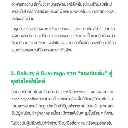
อาหารท้องถิ่น อีกทั้งยังสามารถต่อยอดได้ทั้งในรูปแบบร้านสมัยใหม่
แฟรนไชส์ หรือการสร้างแบรนด์เพื่อขยายตลาดไปยังนักท่องเที่ยว และ
เดลิเวอรีได้ง่าย
ในยุคที่ผู้บริโภคเริ่มมองหาประสบการณ์ Local มากขึ้น สิ่งที่ร้านสตรีท
ฟู้ดต้องทำ คือการเปลี่ยน “ร้านธรรมดา” ให้กลายเป็นร้านที่มีเรื่องเล่า
มีเอกลักษณ์ และสร้างภาพจำได้ เพราะทุกวันนี้ผู้คนอยากรู้สึกว่าได้ค้น
พบอะไรบางอย่างที่มีความเฉพาะตัวด้วย
3. Bakery & Beverage จาก “ของกินเล่น” สู่
ธุรกิจไลฟ์สไตล์
อีกกลุ่มที่ยังเติบโตต่อเนื่องคือ Bakery & Beverage โดยเฉพาะคาเฟ่
specialty coffee ร้านเบเกอรี่ และร้านเครื่องดื่มที่มีเอกลักษณ์ชัดเจน
โดยตลาดเบเกอรี่ไทยถูกประเมินว่ามีมูลค่าราว 46,000 ล้านบาท และ
ยังมีผู้เล่นใหม่เข้าสู่ตลาดต่อเนื่อง แม้การแข่งขันจะสูงขึ้นเรื่อย ๆ ก็ตาม
ในปัจจุบันผู้บริโภคไม่ได้เข้าร้านเพียงเพื่อซื้อกาแฟ หรือขนมอีกต่อไป