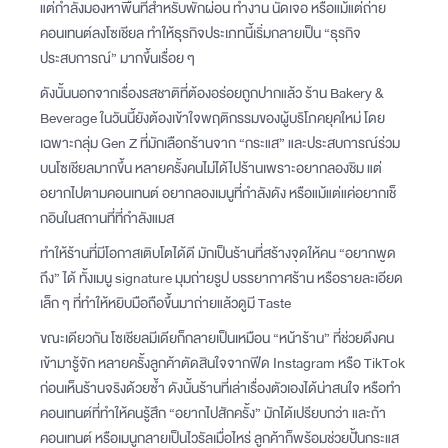
แต่กำลังมองหาพื้นที่สำหรับพักผ่อน ทำงาน นัดเจอ หรือแม้แต่ถ่าย
คอนเทนต์ลงโซเชียล ทำให้ธุรกิจประเภทนี้เริ่มกลายเป็น “ธุรกิจ
ประสบการณ์” มากขึ้นเรื่อย ๆ
ดังนั้นนอกจากเรื่องรสชาติที่ต้องอร่อยถูกปากแล้ว ร้าน Bakery &
Beverage ในวันนี้ยังต้องเข้าใจพฤติกรรมของผู้บริโภคยุคใหม่ โดย
เฉพาะกลุ่ม Gen Z ที่มักเลือกร้านจาก “กระแส” และประสบการณ์ร่วม
บนโซเชียลมากขึ้น หลายครั้งคนไม่ได้ไปร้านเพราะอยากลองชิม แต่
อยากไปตามคอนเทนต์ อยากลองเมนูที่กำลังดัง หรือแม้แต่แค่อยากเช็
กอินในสถานที่ที่กำลังแมส
ทำให้ร้านที่มีโอกาสเติบโตได้ดี มักเป็นร้านที่สร้างจุดให้คน “อยากพูด
ถึง” ได้ ทั้งเมนู signature มุมถ่ายรูป บรรยากาศร้าน หรือรายละเอียด
เล็ก ๆ ที่ทำให้หยิบมือถือขึ้นมาถ่ายแล้วดูมี Taste
ขณะเดียวกัน โซเชียลมีเดียก็กลายเป็นเหมือน “หน้าร้าน” ที่ช่วยดึงคน
เข้ามารู้จัก หลายครั้งลูกค้าตัดสินใจจากฟีด Instagram หรือ TikTok
ก่อนเห็นร้านจริงด้วยซ้ำ ดังนั้นร้านที่เล่าเรื่องตัวเองได้น่าสนใจ หรือทำ
คอนเทนต์ที่ทำให้คนรู้สึก “อยากไปสักครั้ง” มักได้เปรียบกว่า และถ้า
คอนเทนต์ หรือเมนูกลายเป็นไวรัลเมื่อไหร่ ลูกค้าก็พร้อมช่วยปั้นกระแส