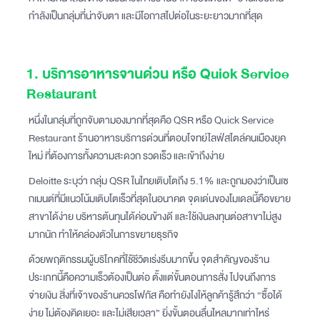
กำลังเป็นกลุ่มที่น่าจับตา และมีโอกาสไปต่อในระยะยาวมากที่สุด
1. บริการอาหารจานด่วน หรือ Quick Service
Restaurant
หนึ่งในกลุ่มที่ถูกจับตามองมากที่สุดคือ QSR หรือ Quick Service
Restaurant ร้านอาหารบริการด่วนที่ตอบโจทย์ไลฟ์สไตล์คนเมืองยุค
ใหม่ ที่ต้องการทั้งความสะดวก รวดเร็ว และเข้าถึงง่าย
Deloitte ระบุว่า กลุ่ม QSR ในไทยเติบโตถึง 5.1% และถูกมองว่าเป็นเซ
กเมนต์ที่มีแนวโน้มเติบโตเร็วที่สุดในอนาคต จุดเด่นของโมเดลนี้คือขยาย
สาขาได้ง่าย บริหารต้นทุนได้ค่อนข้างดี และใช้เงินลงทุนต่อสาขาไม่สูง
มากนัก ทำให้คล่องตัวในการขยายธุรกิจ
ด้วยพฤติกรรมผู้บริโภคที่ใช้ชีวิตเร่งรีบมากขึ้น จุดสำคัญของร้าน
ประเภทนี้คือความเร็วต้องเป็นต่อ ตั้งแต่ขั้นตอนการสั่ง ไปจนถึงการ
จ่ายเงิน สิ่งที่เจ้าของร้านควรโฟกัส คือทำยังไงให้ลูกค้ารู้สึกว่า “ซื้อได้
ง่าย ไม่ต้องคิดเยอะ และไม่เสียเวลา” ยิ่งขั้นตอนลื่นไหลมากเท่าไหร่