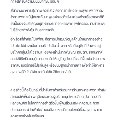
กำลังได้รับความนิยมมากขึ้นเรื่อย ๆ
สิ่งที่ร้านอาหารสุขภาพควรใส่ใจ คือการทำให้อาหารสุขภาพ “เข้าถึง
ง่าย” เพราะแม้ผู้คนจะหันมาดูแลตัวเองก็จริง แต่สุดท้ายเรื่องรสชาติก็
ยังเป็นปัจจัยสำคัญอยู่ดี จึงควรทำอาหารสุขภาพให้อร่อย กินง่าย และ
ไม่รู้สึกว่ากำลังฝืนกินอาหารคลีน
อีกเรื่องที่สำคัญไม่แพ้กัน คือการเปิดเผยข้อมูลด้านโภชนาการอย่าง
โปร่งใส ไม่ว่าจะเป็นแคลอรี โปรตีน น้ำตาล หรือวัตถุดิบที่ใช้ เพราะผู้
บริโภคกลุ่มนี้ใส่ใจรายละเอียดเหล่านี้มากขึ้น ขณะเดียวกัน เทคนิคที่ดี
ควรใช้วิธีหยิบเมนูคุ้นเคยมาปรับให้อยู่ในรูปแบบที่เฮลทีขึ้น เช่น ข้าวกะเพ
ราคลีน เบอร์เกอร์โปรตีนสูง หรือขนมสูตรน้ำตาลต่ำ เพื่อทำให้อาหาร
สุขภาพรู้สึกใกล้ตัว และกินได้ในชีวิตประจำวัน
4 ธุรกิจนี้ ถือเป็นกลุ่มที่น่าจับตาสำหรับวงการร้านอาหาร เพราะกำลัง
สะท้อนให้เห็นว่า พฤติกรรมของผู้บริโภคยุคใหม่เปลี่ยนไปมากกว่าที่
หลายคนคิด ในโลกที่ทุกอย่างเร็วขึ้น ผู้คนล้วนมองหาความสะดวก
ประสบการณ์ ไลฟ์สไตล์ รวมถึงอาหารที่ตอบโจทย์เรื่องสุขภาพ และ
คุณภาพชีวิตไปพร้อมกัน