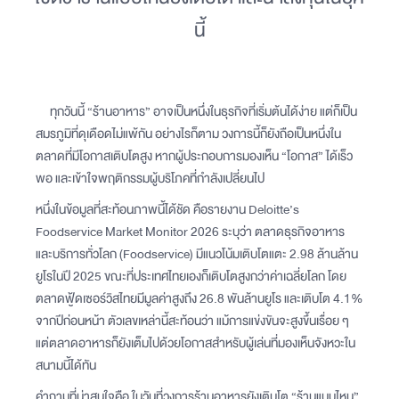
นี้
ทุกวันนี้ “ร้านอาหาร” อาจเป็นหนึ่งในธุรกิจที่เริ่มต้นได้ง่าย แต่ก็เป็น
สมรภูมิที่ดุเดือดไม่แพ้กัน อย่างไรก็ตาม วงการนี้ก็ยังถือเป็นหนึ่งใน
ตลาดที่มีโอกาสเติบโตสูง หากผู้ประกอบการมองเห็น “โอกาส” ได้เร็ว
พอ และเข้าใจพฤติกรรมผู้บริโภคที่กำลังเปลี่ยนไป
หนึ่งในข้อมูลที่สะท้อนภาพนี้ได้ชัด คือรายงาน Deloitte’s
Foodservice Market Monitor 2026 ระบุว่า ตลาดธุรกิจอาหาร
และบริการทั่วโลก (Foodservice) มีแนวโน้มเติบโตแตะ 2.98 ล้านล้าน
ยูโรในปี 2025 ขณะที่ประเทศไทยเองก็เติบโตสูงกว่าค่าเฉลี่ยโลก โดย
ตลาดฟู้ดเซอร์วิสไทยมีมูลค่าสูงถึง 26.8 พันล้านยูโร และเติบโต 4.1%
จากปีก่อนหน้า ตัวเลขเหล่านี้สะท้อนว่า แม้การแข่งขันจะสูงขึ้นเรื่อย ๆ
แต่ตลาดอาหารก็ยังเต็มไปด้วยโอกาสสำหรับผู้เล่นที่มองเห็นจังหวะใน
สนามนี้ได้ทัน
คำถามที่น่าสนใจคือ ในวันที่วงการร้านอาหารยังเติบโต “ร้านแบบไหน”