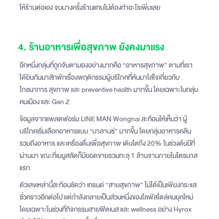
ให้ร้านต่อเอง จนบางครั้งร้านแทบไม่ต้องทำอะไรเพิ่มเลย
4. ร้านอาหารเพื่อสุขภาพ ยังคงมาแรง
อีกหนึ่งกลุ่มที่ถูกจับตามองอย่างมากคือ “อาหารสุขภาพ” ตามที่เรา
ได้ยินกันมาสักพักเรื่องพฤติกรรมผู้บริโภคที่หันมาใส่ใจเกี่ยวกับ
โภชนาการ สุขภาพ และ preventive health มากขึ้น โดยเฉพาะในกลุ่ม
คนเมือง และ Gen Z
ข้อมูลจากแพลตฟอร์ม LINE MAN Wongnai สะท้อนให้เห็นว่า ผู้
บริโภคเริ่มเลือกอาหารแบบ “บาลานซ์” มากขึ้น โดยกลุ่มอาหารคลีน
รวมถึงอาหาร และเครื่องดื่มเพื่อสุขภาพ เติบโตถึง 20% ในช่วงต้นปีที่
ผ่านมา ขณะที่เมนูสลัดก็มียอดขายรวมทะลุ 1 ล้านจานภายในไตรมาส
แรก
ตัวเลขเหล่านี้สะท้อนชัดว่า เทรนด์ “สายสุขภาพ” ไม่ได้เป็นเพียงกระแส
ชั่วคราวอีกต่อไป แต่กำลังกลายเป็นส่วนหนึ่งของไลฟ์สไตล์คนยุคใหม่
โดยเฉพาะในช่วงที่กิจกรรมสายฟิตเนส และ wellness อย่าง Hyrox