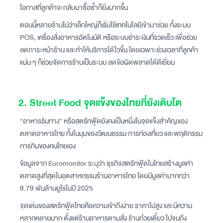
โอกาสที่ลูกค้าจะกลับมาซื้อซ้ำก็ยิ่งมากขึ้น
ตอนนี้หลายร้านไม่ว่าเล็กใหญ่ก็เริ่มใช้เทคโนโลยีเข้ามาช่วย ทั้งระบบ
POS, เครื่องสั่งอาหารอัตโนมัติ หรือระบบชำระเงินที่รวดเร็ว เพื่อช่วย
ลดภาระหน้าร้าน และทำให้บริการได้ไวขึ้น โดยเฉพาะช่วงเวลาที่ลูกค้า
แน่น ๆ ก็ช่วยจัดการร้านเป็นระบบ ลดข้อผิดพลาดได้ดีเยี่ยม
2. Street Food จุดแข็งของไทยที่ยังเติบโต
“อาหารริมทาง” หรือสตรีทฟู้ดยังคงเป็นหนึ่งในจุดแข็งสำคัญของ
ตลาดอาหารไทย ทั้งในมุมของวัฒนธรรม การท่องเที่ยว และพฤติกรรม
การกินของคนไทยเอง
ข้อมูลจาก Euromonitor ระบุว่า ธุรกิจสตรีทฟู้ดในไทยสร้างมูลค่า
ตลาดสูงที่สุดในอุตสาหกรรมร้านอาหารไทย โดยมีมูลค่ามากกว่า
8.79 พันล้านยูโรในปี 2025
จุดเด่นของสตรีทฟู้ดไทยคือความเข้าถึงง่าย ราคาไม่สูง และมีความ
หลากหลายมาก ตั้งแต่ร้านอาหารตามสั่ง ร้านก๋วยเตี๋ยว ไปจนถึง