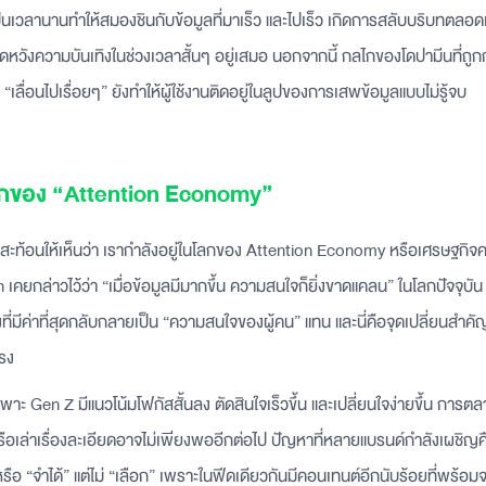
องเป็นเวลานานทำให้สมองชินกับข้อมูลที่มาเร็ว และไปเร็ว เกิดการสลับบริบทตลอ
ดหวังความบันเทิงในช่วงเวลาสั้นๆ อยู่เสมอ นอกจากนี้ กลไกของโดปามีนที่ถู
ลื่อนไปเรื่อยๆ” ยังทำให้ผู้ใช้งานติดอยู่ในลูปของการเสพข้อมูลแบบไม่รู้จบ
โลกของ “Attention Economy”
้งหมดสะท้อนให้เห็นว่า เรากำลังอยู่ในโลกของ Attention Economy หรือเศรษฐก
เคยกล่าวไว้ว่า “เมื่อข้อมูลมีมากขึ้น ความสนใจก็ยิ่งขาดแคลน” ในโลกปัจจุบัน ข้อ
่งที่มีค่าที่สุดกลับกลายเป็น “ความสนใจของผู้คน” แทน และนี่คือจุดเปลี่ยนสำคั
รง
ฉพาะ Gen Z มีแนวโน้มโฟกัสสั้นลง ตัดสินใจเร็วขึ้น และเปลี่ยนใจง่ายขึ้น การตล
อเล่าเรื่องละเอียดอาจไม่เพียงพออีกต่อไป ปัญหาที่หลายแบรนด์กำลังเผชิญค
” หรือ “จำได้” แต่ไม่ “เลือก” เพราะในฟีดเดียวกันมีคอนเทนต์อีกนับร้อยที่พร้