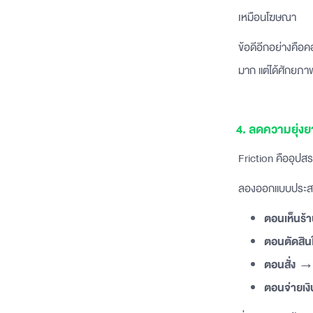
เหมือนโฆษณา
ข้อดีอีกอย่างคือค
มาก แต่ได้ศักยภา
4. ลดความยุ่งยา
Friction คืออุปสรร
ลองออกแบบประสบก
ตอนเห็นร้
ตอนตัดสิน
ตอนสั่ง
→ ข
ตอนจ่ายเงิ