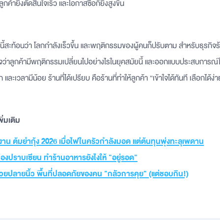
ลูกค้ายิ่งตัดสินใจเร็ว และโอกาสซื้อก็ยิ่งสูงขึ้น
ื่องนี้สะท้อนว่า โลกกำลังเร็วขึ้น และพฤติกรรมของผู้คนก็ปรับตาม สำหรับธุรกิจร
จว่าลูกค้ามีพฤติกรรมเปลี่ยนไปอย่างไรในยุคสมัยนี้ และออกแบบประสบการณ์ใ
 และเวลามีน้อย ร้านที่ได้เปรียบ คือร้านที่ทำให้ลูกค้า “เข้าใจได้ทันที เลือกได้ง่า
่มเติม
าน ต้มยำกุ้ง 2026 เมื่อไฟในครัวกำลังมอด แต่ต้นทุนพุ่งทะลุเพดาน
เมืองปราบเซียน ทำร้านอาหารยังไงให้ "อยู่รอด"
้วยปลายนิ้ว พื้นที่ปลอดภัยของคน "กลัวการคุย" (แต่ชอบกิน!)