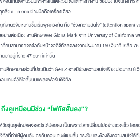
คอนเทนต์จำนวนมหาศาลในแต่ละวัน ตั้งแต่การทำงาน ช้อปปิ้ง ไปจนถึงการหา
 ทุกสิ่ง all in one ผ่านมือถือเครื่องเดียว
ัญที่งานวิจัยหลายชิ้นเริ่มพูดตรงกัน คือ “ช่วงความสนใจ” (attention span)
อย่างต่อเนื่อง งานศึกษาของ Gloria Mark จาก University of California พบว
ลาที่คนสามารถจดจ่อกับหน้าจอดิจิทัลลดลงจากประมาณ 150 วินาที เหลือ 75 ว
ผ่านมาอยู่ที่ราว 47 วินาทีเท่านั้น
ีงานศึกษาบางส่วนที่ประเมินว่า Gen Z อาจมีช่วงความสนใจเพียงประมาณ 8 วิน
อนเทนต์วิดีโอสั้นบนแพลตฟอร์มดิจิทัล
ถึงดูเหมือนมีช่วง “โฟกัสสั้นลง”?
ห้วัยรุ่นยุคใหม่จดจ่ออะไรได้น้อยลง เป็นเพราะโลกเปลี่ยนไปอย่างรวดเร็ว โดย
ัลที่ทำให้ผู้คนคุ้นเคยกับคอนเทนต์แบบสั้น กระชับ และต้องดึงความสนใจได้ทัน