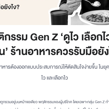
กรรม Gen Z ‘ดูไว เลือกไว ไ
าน’ ร้านอาหารควรรับมือยัง
อาหารต้องออกแบบประสบการณ์ให้ตัดสินใจง่ายขึ้น ในยุค
ไว และเลือกไว
ถูกรวมอยู่บนหน้าจอเดียว พฤติกรรมของผู้บริโภค โดยเฉพาะกลุ่ม Gen Z กำล