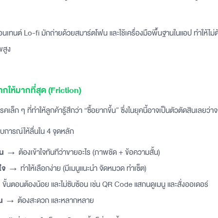
อนเทนต์ Lo-fi มักถ่ายด้วยสมาร์ตโฟน และใช้เครื่องมือพื้นฐานในแอป ทำให้ไม
พสูง
กให้มากที่สุด (Friction)
คเล็ก ๆ ที่ทำให้ลูกค้ารู้สึกว่า “ซื้อยากขึ้น” ซึ่งในยุคนี้อาจเป็นตัวตัดสินเลยว่
ารณ์ให้ลื่นใน 4 จุดหลัก
าน
→ ต้องเข้าใจทันทีว่าขายอะไร (ภาพชัด + ข้อความสั้น)
ใจ
→ ทำให้เลือกง่าย (มีเมนูแนะนำ จัดหมวด ทำเซ็ต)
ั้นตอนต้องน้อย และไม่ซับซ้อน เช่น QR Code แสกนดูเมนู และสั่งออเดอร์
น
→ ต้องสะดวก และหลากหลาย