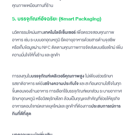
คุณภาพเหมือนทานที่ร้าน
5. บรรจุภัณฑ์อัจฉริยะ (Smart Packaging)
นวัตกรรมใหม่ผสาน
เทคโนโลยีเซ็นเซอร์
เพื่อตรวจสอบคุณภาพ
อาหาร เช่น ระบบบอกอุณหภูมิ ยืดอายุอาหารด้วยสารต้านจุลชีพ
หรือเก็บข้อมูลผ่าน NFC ติดตามคุณภาพการจัดส่งแบบเรียลไทม์ เพิ่ม
ความมั่นใจให้ทั้งร้าน และลูกค้า
การลงทุนใน
บรรจุภัณฑ์เดลิเวอรีคุณภาพสูง
ไม่เพียงช่วยรักษา
รสชาติอาหาร แต่ยัง
สร้างความประทับใจ
และสะท้อนความใส่ใจในทุก
ขั้นตอนของร้านอาหาร การเลือกใช้บรรจุภัณฑ์แยกส่วน ระบายอากาศ
รักษาอุณหภูมิ หรือวัสดุรักษ์โลก ล้วนเป็นกุญแจสำคัญที่ช่วยให้ธุรกิจ
อาหารตอบโจทย์ตลาดยุคใหม่และลูกค้าที่ต้องการ
ประสบการณ์การ
กินที่ดีที่สุด
บทความแนะนำเพิ่มเติม