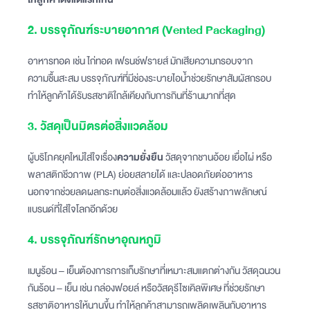
2. บรรจุภัณฑ์ระบายอากาศ (Vented Packaging)
อาหารทอด เช่น ไก่ทอด เฟรนช์ฟรายส์ มักเสียความกรอบจาก
ความชื้นสะสม บรรจุภัณฑ์ที่มีช่องระบายไอน้ำช่วยรักษาสัมผัสกรอบ
ทำให้ลูกค้าได้รับรสชาติใกล้เคียงกับการกินที่ร้านมากที่สุด
3. วัสดุเป็นมิตรต่อสิ่งแวดล้อม
ผู้บริโภคยุคใหม่ใส่ใจเรื่อง
ความยั่งยืน
วัสดุจากชานอ้อย เยื่อไผ่ หรือ
พลาสติกชีวภาพ (PLA) ย่อยสลายได้ และปลอดภัยต่ออาหาร
นอกจากช่วยลดผลกระทบต่อสิ่งแวดล้อมแล้ว ยังสร้างภาพลักษณ์
แบรนด์ที่ใส่ใจโลกอีกด้วย
4. บรรจุภัณฑ์รักษาอุณหภูมิ
เมนูร้อน – เย็นต้องการการเก็บรักษาที่เหมาะสมแตกต่างกัน วัสดุฉนวน
กันร้อน – เย็น เช่น กล่องฟอยล์ หรือวัสดุรีไซเคิลพิเศษ ที่ช่วยรักษา
รสชาติอาหารให้นานขึ้น ทำให้ลูกค้าสามารถเพลิดเพลินกับอาหาร