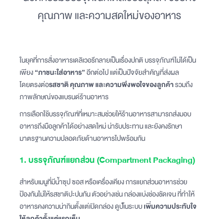
คุณภาพ และความสดใหม่ของอาหาร
ในยุคที่การสั่งอาหารเดลิเวอรีกลายเป็นเรื่องปกติ บรรจุภัณฑ์ไม่ได้เป็น
เพียง
“ภาชนะใส่อาหาร”
อีกต่อไป แต่เป็นปัจจัยสำคัญที่ส่งผล
โดยตรงต่อ
รสชาติ คุณภาพ และความพึงพอใจของลูกค้า
รวมถึง
ภาพลักษณ์ของแบรนด์ร้านอาหาร
การเลือกใช้บรรจุภัณฑ์ที่เหมาะสมช่วยให้ร้านอาหารสามารถส่งมอบ
อาหารถึงมือลูกค้าได้อย่างสดใหม่ น่ารับประทาน และยังคงรักษา
มาตรฐานความปลอดภัยด้านอาหารไปพร้อมกัน
1. บรรจุภัณฑ์แยกส่วน (Compartment Packaging)
สำหรับเมนูที่มีน้ำซุป ซอส หรือเครื่องเคียง การแยกส่วนอาหารช่วย
ป้องกันไม่ให้รสชาติปะปนกัน ตัวอย่างเช่น กล่องแบ่งช่องชัดเจน ที่ทำให้
อาหารคงความน่ากินตั้งแต่เปิดกล่อง ดูปเ็นระบบ
เพิ่มความประทับใจ
ให้ลูกค้าตั้งแต่แรกเห็น