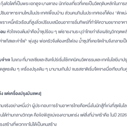
กุ้งตัวโตที่เป็นพระเอกดูจะบางตาลง นักท่องเที่ยวที่เคยเป็นวัตถุดิบหลักในการสร
ปชิมอาหารจานใหม่ในประเทศเพื่อนบ้าน ส่วนคนกินในประเทศเองก็ต้อง "ตักแบ่ง
เพราะหนี้ครัวเรือนที่สูงลิ่วเปรียบเสมือนอาการอิ่มทิพย์ที่ทำให้ความอยากอ
ร้อน
หัวใจของต้มยำคือน้ำซุปร้อน ๆ แต่รายงานระบุว่าไทยกำลังเผชิญวิกฤตพล
"ค่าแก๊สและค่าไฟ" พุ่งสูง พ่อครัวจึงต้องหรี่ไฟลง น้ำซุปที่เคยจัดจ้านจึงกลายเป็น
ิ่มจำเจ
ในขณะที่มาเลเซียและสิงคโปร์เริ่มใช้เทคนิคนวัตกรรมและเทคโนโลยีมาปร
สูตรเดิม ๆ เครื่องปรุงเดิม ๆ มานานเกินไป จนรสชาติเริ่มจืดจางเมื่อเทียบกับคู
ก่ง แต่เครื่องปรุงมันแพง]
จริงอย่างหนึ่งว่า ผู้ประกอบการร้านอาหารไทยคือหนึ่งในนักสู้ที่เก่งที่สุดในโล
ได้ท่ามกลางวิกฤต คือข้อพิสูจน์ของความแกร่ง แต่สิ่งที่น่าเศร้าคือ ในปี 2026 
รงสร้างที่พวกเขาไม่ได้เป็นคนสร้าง