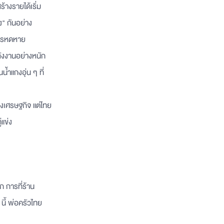
้างรายได้เริ่ม
" กันอย่าง
าหารหดหาย
ังงานอย่างหนัก
น้ำแกงอุ่น ๆ ที่
ุงเศรษฐกิจ แต่ไทย
่แข่ง
ก การที่ร้าน
นี้ พ่อครัวไทย