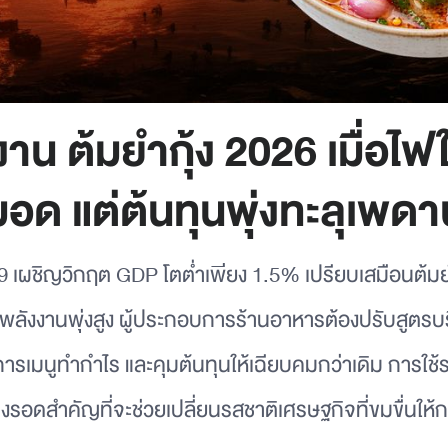
าน ต้มยำกุ้ง 2026 เมื่อไฟ
มอด แต่ต้นทุนพุ่งทะลุเพดา
 เผชิญวิกฤต GDP โตต่ำเพียง 1.5% เปรียบเสมือนต้มยำ
นพลังงานพุ่งสูง ผู้ประกอบการร้านอาหารต้องปรับสูตรบ
ารเมนูทำกำไร และคุมต้นทุนให้เฉียบคมกว่าเดิม การใช
างรอดสำคัญที่จะช่วยเปลี่ยนรสชาติเศรษฐกิจที่ขมขื่นให้กล