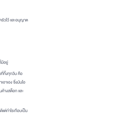
่อครัวไว้ และอนุญาต
มีอยู่
่ทิ้งทุกวัน คือ
เอาเอง ซึ่งมันโอ
ไหนค้างสต็อก และ
้แต่กำไรเกือบเป็น