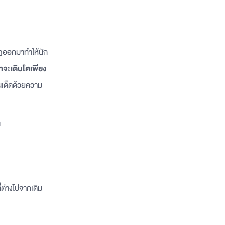
ฏออกมาทำให้นัก
จะเติบโตเพียง
นเด็ดด้วยความ
น
ี่ต่างไปจากเดิม