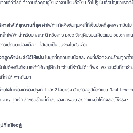
กแต่กำไรดี คำถามคือคุณรู้ไหมว่าจานไหนคือไหน ถ้าไม่รู้ นั่นคือปัญหาแรกที่ต
 บริหารไฟให้ลุกนานที่สุด
ค่าไฟค่าแก๊สคือต้นทุนคงที่ที่เจ็บปวดที่สุดเพราะมัน
่เหล็กไฟฟ้าสำหรับบางสถานี หรือการ prep วัตถุดิบรอบเดียวแบบ batch แทนที่
การเปลี่ยนแปลงเล็ก ๆ ที่สะสมเป็นเงินจริงในสิ้นเดือน
ล็อกลูกค้าประจำไว้ให้แน่น
ในยุคที่ทุกคนกินน้อยลง คนที่เลือกจะกินร้านคุณซ้ำคื
ิกไม่ต้องซับซ้อน แค่ทำให้เขารู้สึกว่า "ร้านนี้จำฉันได้" ก็พอ เพราะในวันที่ทุก
่งที่ทำให้เขากลับมา
ได้ในเรื่องเครื่องปรุงที่ 1 และ 2 โดยตรง สามารถดูสต็อกแบบ Real-time วิเค
elivery ทุกเจ้า สำหรับร้านที่กำลังมองหาระบบ อยากแนะนำให้ทดลองใช้จริง ๆ
ที่เหลืออยู่]