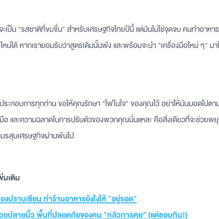
ป็น "รสชาติที่ขมขื่น" สำหรับเศรษฐกิจไทยปีนี้ แต่มันไม่ใช่จุดจบ คนทำอาหารรู้
ม่ได้ หากเรายอมรับว่าสูตรเดิมนั้นพัง และพร้อมจะนำ "เครื่องมือใหม่ ๆ" มาใ
ผู้ประกอบการทุกท่าน ขอให้คุณรักษา "ไฟในใจ" ของคุณไว้ อย่าให้มันมอดไปต
 รสมือ และความฉลาดในการปรับตัวของพวกคุณนั่นแหละ คือสิ่งเดียวที่จะช่วยพยุ
นที่มรสุมเศรษฐกิจผ่านพ้นไป
่มเติม
เมืองปราบเซียน ทำร้านอาหารยังไงให้ "อยู่รอด"
้วยปลายนิ้ว พื้นที่ปลอดภัยของคน "กลัวการคุย" (แต่ชอบกิน!)