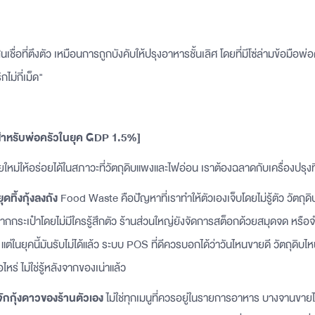
ินเชื่อที่ตึงตัว เหมือนการถูกบังคับให้ปรุงอาหารชั้นเลิศ โดยที่มีโซ่ล่ามข้อมือพ
กไม่กี่เม็ด"
ับสำหรับพ่อครัวในยุค GDP 1.5%]
ยใหม่ให้อร่อยได้ในสภาวะที่วัตถุดิบแพงและไฟอ่อน เราต้องฉลาดกับเครื่องปรุงที่
ยุดทิ้งกุ้งลงถัง
Food Waste คือปัญหาที่เราทำให้ตัวเองเจ็บโดยไม่รู้ตัว วัตถุดิบที
กกระเป๋าโดยไม่มีใครรู้สึกตัว ร้านส่วนใหญ่ยังจัดการสต็อกด้วยสมุดจด หรือจำ
 แต่ในยุคนี้มันรับไม่ได้แล้ว ระบบ POS ที่ดีควรบอกได้ว่าวันไหนขายดี วัตถุดิบ
อไหร่ ไม่ใช่รู้หลังจากของเน่าแล้ว
รู้จักกุ้งดาวของร้านตัวเอง
ไม่ใช่ทุกเมนูที่ควรอยู่ในรายการอาหาร บางจานขายได