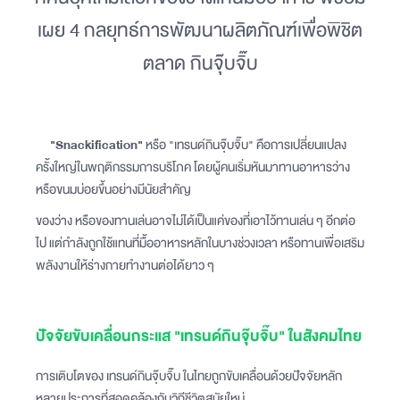
เผย 4 กลยุทธ์การพัฒนาผลิตภัณฑ์เพื่อพิชิต
ตลาด กินจุ๊บจิ๊บ
"Snackification"
หรือ "เทรนด์กินจุ๊บจิ๊บ" คือการเปลี่ยนแปลง
ครั้งใหญ่ในพฤติกรรมการบริโภค โดยผู้คนเริ่มหันมาทานอาหารว่าง
หรือขนมบ่อยขึ้นอย่างมีนัยสำคัญ
ของว่าง หรือของทานเล่นอาจไม่ได้เป็นแค่ของที่เอาไว้ทานเล่น ๆ อีกต่อ
ไป แต่กำลังถูกใช้แทนที่มื้ออาหารหลักในบางช่วงเวลา หรือทานเพื่อเสริม
พลังงานให้ร่างกายทำงานต่อได้ยาว ๆ
ปัจจัยขับเคลื่อนกระแส "เทรนด์กินจุ๊บจิ๊บ" ในสังคมไทย
การเติบโตของ เทรนด์กินจุ๊บจิ๊บ ในไทยถูกขับเคลื่อนด้วยปัจจัยหลัก
หลายประการที่สอดคล้องกับวิถีชีวิตสมัยใหม่