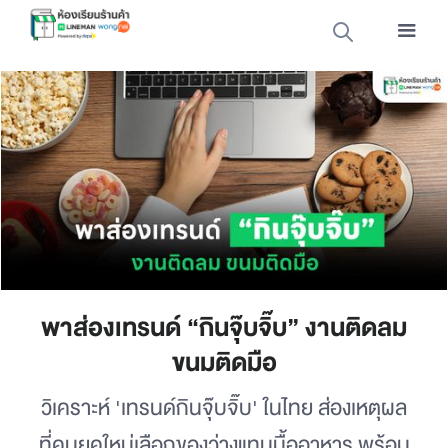
พาส่องเทรนด์ “กินจุ๊บจิ๊บ” งานติดลม
ขนมติดมือ
วิเคราะห์ 'เทรนด์กินจุ๊บจิ๊บ' ในไทย ส่องเหตุผล
ที่คนยุคใหม่เลือกของว่างแทนมื้ออาหาร พร้อม