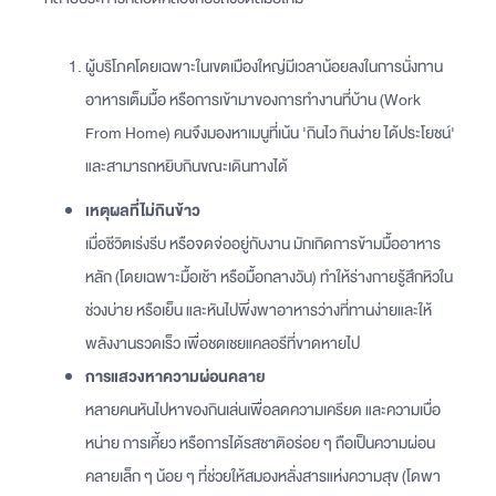
ผู้บริโภคโดยเฉพาะในเขตเมืองใหญ่มีเวลาน้อยลงในการนั่งทาน
อาหารเต็มมื้อ หรือการเข้ามาของการทำงานที่บ้าน (Work
From Home) คนจึงมองหาเมนูที่เน้น 'กินไว กินง่าย ได้ประโยชน์'
และสามารถหยิบกินขณะเดินทางได้
เหตุผลที่ไม่กินข้าว
เมื่อชีวิตเร่งรีบ หรือจดจ่ออยู่กับงาน มักเกิดการข้ามมื้ออาหาร
หลัก (โดยเฉพาะมื้อเช้า หรือมื้อกลางวัน) ทำให้ร่างกายรู้สึกหิวใน
ช่วงบ่าย หรือเย็น และหันไปพึ่งพาอาหารว่างที่ทานง่ายและให้
พลังงานรวดเร็ว เพื่อชดเชยแคลอรีที่ขาดหายไป
การแสวงหาความผ่อนคลาย
หลายคนหันไปหาของกินเล่นเพื่อลดความเครียด และความเบื่อ
หน่าย การเคี้ยว หรือการได้รสชาติอร่อย ๆ ถือเป็นความผ่อน
คลายเล็ก ๆ น้อย ๆ ที่ช่วยให้สมองหลั่งสารแห่งความสุข (โดพา