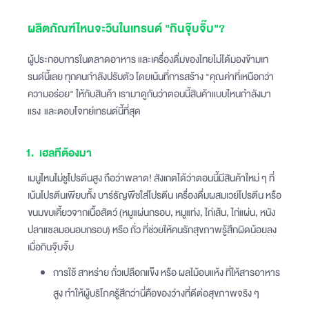
ผลิตภัณฑ์ไหนจะวินในเทรนด์ "กินจุ๊บจิ๊บ"?
ผู้ประกอบการในตลาดอาหาร และเครื่องดื่มของไทยไม่ได้มองข้ามเท
รนด์นี้เลย ทุกคนกำลังปรับตัว โดยเน้นที่การสร้าง "คุณค่าที่เหนือกว่า
ความอร่อย" ให้กับสินค้า เรามาดูกันว่าตอนนี้สินค้าแบบไหนกำลังมา
แรง และตอบโจทย์เทรนด์นี้ที่สุด
1. เฮลทีต้องมา
เมนูไหนไม่ชูโปรตีนสูง ถือว่าพลาด! สังเกตได้ว่าตอนนี้มีสินค้าใหม่ ๆ ที่
เน้นโปรตีนเพียบทั้ง บาร์ธัญพืชใส่โปรตีน เครื่องดื่มผสมเวย์โปรตีน หรือ
ขนมขบเคี้ยวจากเนื้อสัตว์ (หมูแผ่นกรอบ, หมูแท่ง, ไก่เส้น, ไก่แผ่น, หนัง
ปลาแซลมอนอบกรอบ) หรือ ถั่ว ที่ช่วยให้คนรักสุขภาพรู้สึกผิดน้อยลง
เมื่อกินจุ๊บจิ๊บ
การใช้ สาหร่าย ถั่วเปลือกแข็ง หรือ ผลไม้อบแห้ง ที่ให้สารอาหาร
สูง ทำให้ผู้บริโภครู้สึกว่านี่คือของว่างที่ดีต่อสุขภาพจริง ๆ