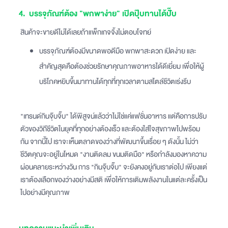
4. บรรจุภัณฑ์ต้อง "พกพาง่าย" เปิดปุ๊บทานได้ปั๊บ
สินค้าจะขายดีไม่ได้เลยถ้าแพ็กเกจจิ้งไม่ตอบโจทย์
บรรจุภัณฑ์ต้องมีขนาดพอดีมือ พกพาสะดวก เปิดง่าย และ
สำคัญสุดคือต้องช่วยรักษาคุณภาพอาหารได้ดีเยี่ยม เพื่อให้ผู้
บริโภคหยิบขึ้นมาทานได้ทุกที่ทุกเวลาตามสไตล์ชีวิตเร่งรีบ
"เทรนด์กินจุ๊บจิ๊บ" ได้พิสูจน์แล้วว่าไม่ใช่แค่แฟชั่นอาหาร แต่คือการปรับ
ตัวของวิถีชีวิตในยุคที่ทุกอย่างต้องเร็ว และต้องใส่ใจสุขภาพไปพร้อม
กัน จากนี้ไป เราจะเห็นตลาดของว่างที่พัฒนาขึ้นเรื่อย ๆ ดังนั้น ไม่ว่า
ชีวิตคุณจะอยู่ในโหมด "งานติดลม ขนมติดมือ" หรือกำลังมองหาความ
ผ่อนคลายระหว่างวัน การ "กินจุ๊บจิ๊บ" จะยังคงอยู่กับเราต่อไป เพียงแต่
เราต้องเลือกของว่างอย่างมีสติ เพื่อให้การเติมพลังงานในแต่ละครั้งเป็น
ไปอย่างมีคุณภาพ