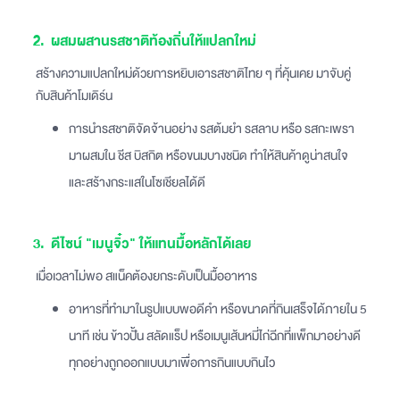
2. ผสมผสานรสชาติท้องถิ่นให้แปลกใหม่
สร้างความแปลกใหม่ด้วยการหยิบเอารสชาติไทย ๆ ที่คุ้นเคย มาจับคู่
กับสินค้าโมเดิร์น
การนำรสชาติจัดจ้านอย่าง รสต้มยำ รสลาบ หรือ รสกะเพรา
มาผสมใน ชีส บิสกิต หรือขนมบางชนิด ทำให้สินค้าดูน่าสนใจ
และสร้างกระแสในโซเชียลได้ดี
3. ดีไซน์ "เมนูจิ๋ว" ให้แทนมื้อหลักได้เลย
เมื่อเวลาไม่พอ สแน็คต้องยกระดับเป็นมื้ออาหาร
อาหารที่ทำมาในรูปแบบพอดีคำ หรือขนาดที่กินเสร็จได้ภายใน 5
นาที เช่น ข้าวปั้น สลัดแร็ป หรือเมนูเส้นหมี่ไก่ฉีกที่แพ็กมาอย่างดี
ทุกอย่างถูกออกแบบมาเพื่อการกินแบบกินไว