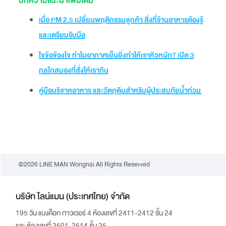
บทความแนะนำเพิ่มเติม
เมื่อ PM 2.5 เปลี่ยนพฤติกรรมลูกค้า สิ่งที่ร้านอาหารต้องรู้
และเตรียมรับมือ
ไขข้อข้องใจ ทำไมอากาศเย็นยิ่งทำให้เราหิวหนัก? เปิด 3
กลไกสมองที่สั่งให้เรากิน
คู่มือบริจาคอาหาร และวัตถุดิบสำหรับผู้ประสบภัยน้ำท่วม
©2026 LINE MAN Wongnai All Rights Reserved
บริษัท ไลน์แมน (ประเทศไทย) จำกัด
195 วัน แบงค็อก ทาวเวอร์ 4 ห้องเลขที่ 2411-2412 ชั้น 24
และ ห้องเลขที่ 2501-2514 ชั้น 25