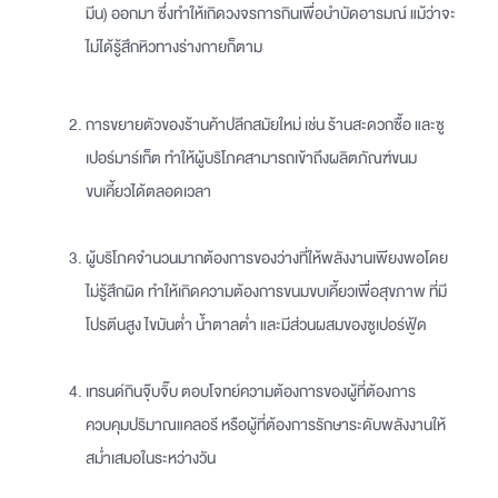
มีน) ออกมา ซึ่งทำให้เกิดวงจรการกินเพื่อบำบัดอารมณ์ แม้ว่าจะ
ไม่ได้รู้สึกหิวทางร่างกายก็ตาม
การขยายตัวของร้านค้าปลีกสมัยใหม่ เช่น ร้านสะดวกซื้อ และซู
เปอร์มาร์เก็ต ทำให้ผู้บริโภคสามารถเข้าถึงผลิตภัณฑ์ขนม
ขบเคี้ยวได้ตลอดเวลา
ผู้บริโภคจำนวนมากต้องการของว่างที่ให้พลังงานเพียงพอโดย
ไม่รู้สึกผิด ทำให้เกิดความต้องการขนมขบเคี้ยวเพื่อสุขภาพ ที่มี
โปรตีนสูง ไขมันต่ำ น้ำตาลต่ำ และมีส่วนผสมของซูเปอร์ฟู้ด
เทรนด์กินจุ๊บจิ๊บ ตอบโจทย์ความต้องการของผู้ที่ต้องการ
ควบคุมปริมาณแคลอรี หรือผู้ที่ต้องการรักษาระดับพลังงานให้
สม่ำเสมอในระหว่างวัน