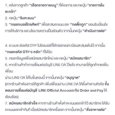
1. หลังจากลูกค้า
“เลือกรายการเมนู”
ที่ต้องการ และกดปุ่ม
“รายการใน
ตะกร้า”
2. กดปุ่ม
“รับคะแนน”
3.
“กรอกเบอร์โทรศัพท์”
เพื่อสะสมคะแนน และ
“กดติ๊กถูก”
ยอมรับเงื่อนไข
การให้บริการ และนโยบายความเป็นส่วนตัว จากนั้นกดปุ่ม
“ดำเนินการต่อ”
4. ระบบจะส่งรหัส OTP ไปยังเบอร์ที่ได้กรอกลงทะเบียนสะสมแต้มไว้ จากนั้น
“กรอกรหัส OTP 6 หลัก”
ที่ได้รับ
5.
กรอกข้อมูลเพื่อสมัครสมาชิกใหม่ และกดปุ่ม
“สมัครสมาชิก”
6.
หากร้านค้าทำการเชื่อมต่อบัญชี LINE OA ไว้แล้ว สามารถให้ลูกค้ากดเพิ่ม
เพื่อน
ผ่าน LINE OA ได้ในขั้นตอนนี้ จากนั้นกดปุ่ม
“อนุญาต”
(
หากร้านค้าต้องการให้ลูกค้า เพิ่มเพื่อนผ่าน LINE OA ให้ตั้งค่าตามหัวข้อ
ขั้น
ตอนการเชื่อมต่อบัญชี LINE Official Account กับ Order and Pay
ให้
เรียบร้อย)
7.
สมัครสมาชิกสำเร็จ
หากทางร้านค้าตั้งค่าคะแนนแรกเข้าไว้ สมาชิกจะได้รับ
คะแนนแลกเข้าทันที เมื่อสมัครสมาชิกครั้งแรก จากนั้นกดปุ่ม
“สั่งอาหารต่อ”