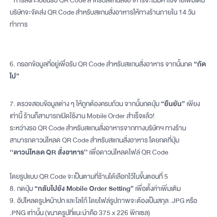
* การลงทะเบียนรับ QR Code สำหรับสแกนสั่งอาหารจะไม่มีค่าใช้จ่ายเพิ่มเติม
บริษัทจะจัดส่ง QR Code สำหรับสแกนสั่งอาหารให้ทางร้านภายใน 14 วัน
ทำการ
6. กรอกข้อมูลที่อยู่เพื่อรับ QR Code สำหรับสแกนสั่งอาหาร จากนั้นกด
“ถัด
ไป”
7. ตรวจสอบข้อมูลต่าง ๆ ให้ถูกต้องครบถ้วน จากนั้นกดปุ่ม
“ยืนยัน”
เพียง
เท่านี้ ร้านก็สามารถเปิดใช้งาน Mobile Order สำเร็จแล้ว!
ระหว่างรอ QR Code สำหรับสแกนสั่งอาหารจากทางบริษัทฯ ทางร้าน
สามารถดาวน์โหลด QR Code สำหรับสแกนสั่งอาหาร โดยกดที่ปุ่ม
‘‘ดาวน์โหลด QR สั่งอาหาร’’
เพื่อดาวน์โหลดไฟล์ QR Code
โดยรูปแบบ QR Code จะเป็นตามที่ร้านได้เลือกไว้ในขั้นตอนที่ 5
8. กดปุ่ม
“กลับไปยัง Mobile Order Setting”
เพื่อตั้งค่าเพิ่มเติม
9. อัปโหลดรูปหน้าปก และโลโก้ โดยไฟล์รูปภาพจะต้องเป็นสกุล .JPG หรือ
.PNG เท่านั้น (ขนาดรูปที่แนะนำคือ 375 x 226 พิกเซล)