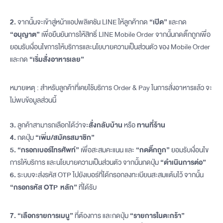
2.
จากนั้นจะเข้าสู่หน้าแอปพลิเคชัน LINE ให้ลูกค้ากด
“เปิด”
และกด
“อนุญาต”
เพื่อยืนยันการให้สิทธิ์ LINE Mobile Order จากนั้นกดติ๊กถูกเพื่อ
ยอมรับเงื่อนไขการให้บริการและนโยบายความเป็นส่วนตัว ของ Mobile Order
และกด
“เริ่มสั่งอาหารเลย”
หมายเหตุ : สำหรับลูกค้าที่เคยใช้บริการ Order & Pay ในการสั่งอาหารแล้ว จะ
ไม่พบข้อมูลส่วนนี้
3.
ลูกค้าสามารถเลือกได้ว่าจะ
สั่งกลับบ้าน
หรือ
ทานที่ร้าน
4.
กดปุ่ม
“เพิ่ม/สมัครสมาชิก”
5.
“กรอกเบอร์โทรศัพท์”
เพื่อสะสมคะแนน และ
“กดติ๊กถูก”
ยอมรับเงื่อนไข
การให้บริการ และนโยบายความเป็นส่วนตัว จากนั้นกดปุ่ม
“ดำเนินการต่อ”
6.
ระบบจะส่งรหัส OTP ไปยังเบอร์ที่ได้กรอกลงทะเบียนสะสมแต้มไว้ จากนั้น
“กรอกรหัส OTP หลัก”
ที่ได้รับ
7.
“เลือกรายการเมนู”
ที่ต้องการ และกดปุ่ม
“รายการในตะกร้า”