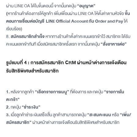
ผ่าน LINE OA ได้ในขั้นตอนนี้ จากนั้นกดปุ่ม
“อนุญาต”
(
หากร้านค้าต้องการให้ลูกค้า เพิ่มเพื่อนผ่าน LINE OA ให้ตั้งค่าตามหัวข้อ
ขั้น
ตอนการเชื่อมต่อบัญชี LINE Official Account กับ Order and Pay
ให้
เรียบร้อย)
8.
สมัครสมาชิกสำเร็จ
หากทางร้านค้าตั้งค่าคะแนนแรกเข้าไว้ สมาชิกจะได้รับ
คะแนนแลกเข้าทันที เมื่อสมัครสมาชิกครั้งแรก จากนั้นกดปุ่ม
“สั่งอาหารต่อ”
รูปแบบที่ 4 : การสมัครสมาชิก CRM ผ่านหน้าต่างการแจ้งเตือน
รับสิทธิพิเศษสำหรับสมาชิก
1.
หลังจากลูกค้า
“เลือกรายการเมนู”
ที่ต้องการ และกดปุ่ม
“รายการใน
ตะกร้า”
2.
กดปุ่ม
“ชำระเงิน”
3.
เมื่อลูกค้าชำระเงินเสร็จสิ้น ลูกค้าสามารถกดปุ่ม
“สะสมคะแนน
หรือ
“เพิ่ม/
สมัครสมาชิก”
ผ่านหน้าต่างการแจ้งเตือนรับสิทธิพิเศษสำหรับสมาชิก