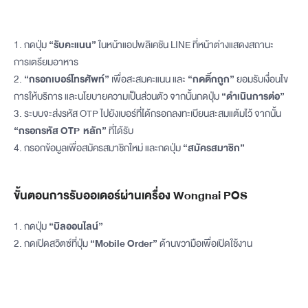
1. กดปุ่ม
“รับคะแนน”
ในหน้าแอปพลิเคชัน LINE ที่หน้าต่างแสดงสถานะ
การเตรียมอาหาร
2.
“กรอกเบอร์โทรศัพท์”
เพื่อสะสมคะแนน และ
“กดติ๊กถูก”
ยอมรับเงื่อนไข
การให้บริการ และนโยบายความเป็นส่วนตัว จากนั้นกดปุ่ม
“ดำเนินการต่อ”
3. ระบบจะส่งรหัส OTP ไปยังเบอร์ที่ได้กรอกลงทะเบียนสะสมแต้มไว้ จากนั้น
“กรอกรหัส OTP หลัก”
ที่ได้รับ
4.
กรอกข้อมูลเพื่อสมัครสมาชิกใหม่ และกดปุ่ม
“สมัครสมาชิก”
ขั้นตอนการรับออเดอร์ผ่านเครื่อง Wongnai POS
1. กดปุ่ม
“บิลออนไลน์”
2. กดเปิดสวิตซ์ที่ปุ่ม
“Mobile Order”
ด้านขวามือเพื่อเปิดใช้งาน