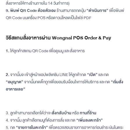
สั่งอาหารให้ทางร้านภายใน 14 วันทำการ)
9. พิมพ์ QR Code ด้วยตัวเอง
ร้านสามารถกดปุ่ม
“ดำเนินการ”
เพื่อพิมพ์
QR Code บนเครื่อง POS หรือดาวน์โหลดเป็นไฟล์ PDF
วิธีสแกนสั่งอาหารผ่าน Wongnai POS Order & Pay
1.
ให้ลูกค้าสแกน QR Code เพื่อดูเมนู และสั่งอาหาร
2.
จากนั้นจะเข้าสู่หน้าแอปพลิเคชัน LINE ให้ลูกค้ากด
“เปิด”
และกด
“อนุญาต”
จากนั้นกดติ๊กถูกเพื่อยอมรับเงื่อนไขการให้บริการ และกด
“เริ่มสั่ง
อาหารเลย”
3. ลูกค้าสามารถเลือกได้ว่าจะ
สั่งกลับบ้าน
หรือ
ทานที่ร้าน
4. จากนั้น ลูกค้าเลือกเมนูที่ต้องการสั่ง และกด
“เพิ่มลงตะกร้า”
5. กด
“รายการในตะกร้า”
เพื่อตรวจสอบรายการอาหารก่อนชำระเงินในตระ