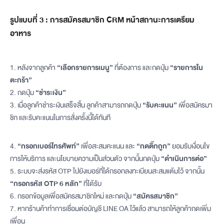
รูปแบบที่ 3 : การสมัครสมาชิก CRM หน้าสถานะการเตรียม
อาหาร
1. หลังจากลูกค้า
“เลือกรายการเมนู”
ที่ต้องการ และกดปุ่ม
“รายการใน
ตะกร้า”
2. กดปุ่ม
“ชำระเงิน”
3.
เมื่อลูกค้าชำระเงินเสร็จสิ้น ลูกค้าสามารถกดปุ่ม
“รับคะแนน”
เพื่อสมัครมา
ชิก และรับคะแนนในการสั่งครั้งนี้ได้ทันที
4.
“กรอกเบอร์โทรศัพท์”
เพื่อสะสมคะแนน และ
“กดติ๊กถูก”
ยอมรับเงื่อนไข
การให้บริการ และนโยบายความเป็นส่วนตัว จากนั้นกดปุ่ม
“ดำเนินการต่อ”
5. ระบบจะส่งรหัส OTP ไปยังเบอร์ที่ได้กรอกลงทะเบียนสะสมแต้มไว้ จากนั้น
“กรอกรหัส OTP 6 หลัก”
ที่ได้รับ
6. กรอกข้อมูลเพื่อสมัครสมาชิกใหม่ และกดปุ่ม
“สมัครสมาชิก”
7. หากร้านค้าทำการเชื่อมต่อบัญชี LINE OA ไว้แล้ว สามารถให้ลูกค้ากดเพิ่ม
เพื่อน