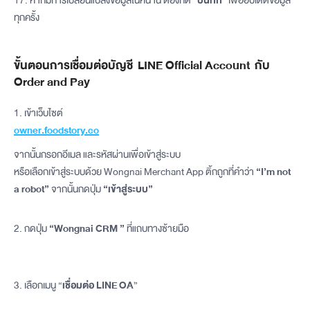
17. หากมีการเปลี่ยนแปลงข้อมูลในหน้านี้ ต้องกด
"บันทึก"
เพื่ออัปเดตข้อมูล
ทุกครั้ง
ขั้นตอนการเชื่อมต่อบัญชี LINE Official Account กับ
Order and Pay
1. เข้าเว็บไซต์
owner.foodstory.co
จากนั้นกรอกอีเมล และรหัสผ่านเพื่อเข้าสู่ระบบ
หรือเลือกเข้าสู่ระบบด้วย Wongnai Merchant App ติ้กถูกที่คำว่า
“I’m not
a robot”
จากนั้นกดปุ่ม
“เข้าสู่ระบบ”
2. กดปุ่ม
“Wongnai CRM ”
ที่แถบทางซ้ายมือ
3. เลือกเมนู “
เชื่อมต่อ LINE OA
”