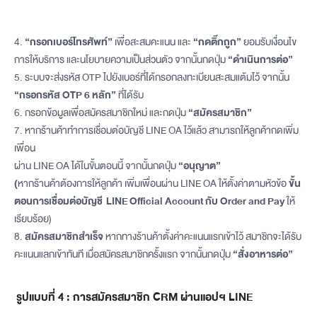
4.
“กรอกเบอร์โทรศัพท์”
เพื่อสะสมคะแนน และ
“กดติ๊กถูก”
ยอมรับเงื่อนไข
การให้บริการ และนโยบายความเป็นส่วนตัว จากนั้นกดปุ่ม
“ดำเนินการต่อ”
5. ระบบจะส่งรหัส OTP ไปยังเบอร์ที่ได้กรอกลงทะเบียนสะสมแต้มไว้ จากนั้น
“กรอกรหัส OTP 6 หลัก”
ที่ได้รับ
6.
กรอกข้อมูลเพื่อสมัครสมาชิกใหม่ และกดปุ่ม
“สมัครสมาชิก”
7. หากร้านค้าทำการเชื่อมต่อบัญชี LINE OA ไว้แล้ว สามารถให้ลูกค้ากดเพิ่ม
เพื่อน
ผ่าน LINE OA ได้ในขั้นตอนนี้ จากนั้นกดปุ่ม
“อนุญาต”
(
หากร้านค้าต้องการให้ลูกค้า เพิ่มเพื่อนผ่าน LINE OA ให้ตั้งค่าตามหัวข้อ
ขั้น
ตอนการเชื่อมต่อบัญชี LINE Official Account กับ Order and Pay
ให้
เรียบร้อย)
8.
สมัครสมาชิกสำเร็จ
หากทางร้านค้าตั้งค่าคะแนนแรกเข้าไว้ สมาชิกจะได้รับ
คะแนนแลกเข้าทันที เมื่อสมัครสมาชิกครั้งแรก จากนั้นกดปุ่ม
“สั่งอาหารต่อ”
รูปแบบที่ 4 : การสมัครสมาชิก CRM ผ่านแอปฯ LINE