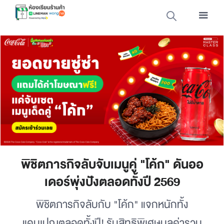
พิชิตภารกิจลับจับเมนูคู่ "โค้ก" ดันออ
เดอร์พุ่งปังตลอดทั้งปี 2569
พิชิตภารกิจลับกับ "โค้ก" แจกหนักทั้ง
แคมเปญตลอดทั้งปี! รับสิทธิพิเศษมูลค่ารวม