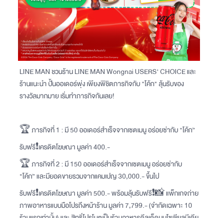
LINE MAN ชวนร้าน LINE MAN Wongnai USERS’ CHOICE และ
ร้านแนะนำ ปั้นออเดอร์พุ่ง เพียงพิชิตภารกิจกับ "โค้ก" ลุ้นรับของ
รางวัลมากมาย เริ่มทำภารกิจกันเลย!
🏆 ภารกิจที่ 1 : มี 50 ออเดอร์สำเร็จจากเซตเมนู อร่อยซ่ากับ "โค้ก”
รับฟรี❗️เครดิตโฆษณา มูลค่า 400.-
🏆 ภารกิจที่ 2 : มี 150 ออเดอร์สำเร็จจากเซตเมนู อร่อยซ่ากับ
"โค้ก” และมียอดขายรวมจากแคมเปญ 30,000.- ขึ้นไป
รับฟรี❗️เครดิตโฆษณา มูลค่า 500.- พร้อมลุ้นรับฟรี❗📸 แพ็กเกจถ่าย
ภาพอาหารแบบมือโปรถึงหน้าร้าน มูลค่า 7,799.- (จำกัดเฉพาะ 10
ร้านแรกเท่านั้น) และ สิทธิ์โปรโมตเป็นร้านอาหารดีลเด็ดบนโซเชียลมีเดีย