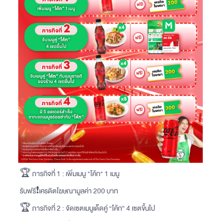
🏆 ภารกิจที่ 1 : เพิ่มเมนู "โค้ก" 1 เมนู
รับฟรี❗️เครดิตโฆษณามูลค่า 200 บาท
🏆 ภารกิจที่ 2 : จัดเซตเมนูเด็ดคู่ “โค้ก” 4 เซตขึ้นไป