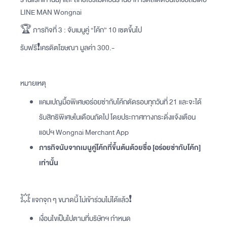
LINE MAN Wongnai
🏆 ภารกิจที่ 3 : จับเมนูคู่ “โค้ก” 10 เซตขึ้นไป
รับฟรี❗️เครดิตโฆษณา มูลค่า 300.-
‍หมายเหตุ
แคมเปญมื้อพิเศษอร่อยซ่ากับโค้กตัดรอบทุกวันที่ 21 และจะได้
รับสิทธิพิเศษในเดือนถัดไป โดยประกาศทางกระดิ่งแจ้งเตือน
แอปฯ Wongnai Merchant App
ภารกิจนับจากเมนูคู่โค้กที่ขึ้นต้นด้วยชื่อ [อร่อยซ่ากับโค้ก]
เท่านั้น
💥 แจกจุก ๆ ขนาดนี้ ไม่เข้าร่วมไม่ได้แล้ว❗️
เงื่อนไขเป็นไปตามที่บริษัทฯ​ กำหนด