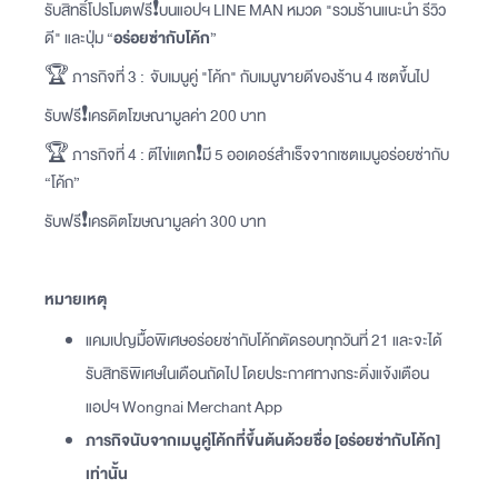
รับสิทธิ์โปรโมตฟรี❗️บนแอปฯ LINE MAN หมวด "รวมร้านแนะนำ รีวิว
ดี" และปุ่ม “
อร่อยซ่ากับโค้ก
”
🏆 ภารกิจที่ 3 : จับเมนูคู่ "โค้ก" กับเมนูขายดีของร้าน 4 เซตขึ้นไป
รับฟรี❗️เครดิตโฆษณามูลค่า 200 บาท
🏆 ภารกิจที่ 4 : ตีไข่แตก❗️มี 5 ออเดอร์สำเร็จจากเซตเมนูอร่อยซ่ากับ
“โค้ก”
รับฟรี❗️เครดิตโฆษณามูลค่า 300 บาท
หมายเหตุ
แคมเปญมื้อพิเศษอร่อยซ่ากับโค้กตัดรอบทุกวันที่ 21 และจะได้
รับสิทธิพิเศษในเดือนถัดไป โดยประกาศทางกระดิ่งแจ้งเตือน
แอปฯ Wongnai Merchant App
ภารกิจนับจากเมนูคู่โค้กที่ขึ้นต้นด้วยชื่อ [อร่อยซ่ากับโค้ก]
เท่านั้น