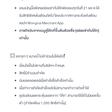
แคมเปญมื้อพิเศษอร่อยซ่ากับโค้กตัดรอบทุกวันที่ 21 และจะได้
รับสิทธิพิเศษในเดือนถัดไป โดยประกาศทางกระดิ่งแจ้งเตือน
แอปฯ Wongnai Merchant App
ภารกิจนับจากเมนูคู่โค้กที่ขึ้นต้นด้วยชื่อ [อร่อยซ่ากับโค้ก]
เท่านั้น
💥 แจกจุก ๆ ขนาดนี้ ไม่เข้าร่วมไม่ได้แล้ว❗️
เงื่อนไขเป็นไปตามที่บริษัทฯ​ กำหนด
สิทธิ์มีจำนวนจำกัด
นับยอดออเดอร์เมื่อคำสั่งซื้อสำเร็จเท่านั้น
เมื่อทำภารกิจใดสำเร็จแล้วไม่สามารถทำภารกิจซ้ำได้
คูปองส่วนลดกระตุ้นยอดจาก “โค้ก” สามารถใช้ได้ไม่มียอดขั้น
ต่ำ [จำกัดเพียง 1,000 สิทธิ์เท่านั้น]