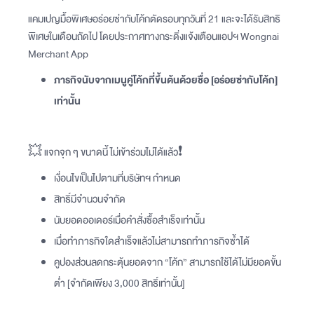
แคมเปญมื้อพิเศษอร่อยซ่ากับโค้กตัดรอบทุกวันที่ 21 และจะได้รับสิทธิ
พิเศษในเดือนถัดไป โดยประกาศทางกระดิ่งแจ้งเตือนแอปฯ Wongnai
Merchant App
ภารกิจนับจากเมนูคู่โค้กที่ขึ้นต้นด้วยชื่อ [อร่อยซ่ากับโค้ก]
เท่านั้น
💥 แจกจุก ๆ ขนาดนี้ ไม่เข้าร่วมไม่ได้แล้ว❗️
เงื่อนไขเป็นไปตามที่บริษัทฯ​ กำหนด
สิทธิ์มีจำนวนจำกัด
นับยอดออเดอร์เมื่อคำสั่งซื้อสำเร็จเท่านั้น
เมื่อทำภารกิจใดสำเร็จแล้วไม่สามารถทำภารกิจซ้ำได้
คูปองส่วนลดกระตุ้นยอดจาก “โค้ก” สามารถใช้ได้ไม่มียอดขั้น
ต่ำ [จำกัดเพียง 3,000 สิทธิ์เท่านั้น]