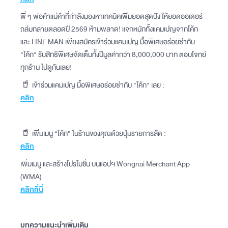
พี่ ๆ พ่อค้าแม่ค้าที่กำลังมองหาเทคนิคเพิ่มยอดสุดปัง ให้ยอดออเดอร์
ถล่มทลายตลอดปี 2569 ห้ามพลาด! แจกหนักทั้งแคมเปญจากโค้ก
และ LINE MAN เพียงสมัครเข้าร่วมแคมเปญ มื้อพิเศษอร่อยซ่ากับ
"โค้ก" รับสิทธิพิเศษจัดเต็มทั้งปีมูลค่ากว่า 8,000,000 บาท ตอบโจทย์
ทุกร้าน ไปดูกันเลย!
🥤 เข้าร่วมแคมเปญ มื้อพิเศษอร่อยซ่ากับ "โค้ก" เลย :
คลิก
🥤 เพิ่มเมนู “โค้ก” ในร้านของคุณด้วยปุ่มรายการลัด :
คลิก
เพิ่มเมนู และสร้างโปรโมชั่น บนแอปฯ Wongnai Merchant App
(WMA)
คลิกที่นี่
บทความแนะนำเพิ่มเติม