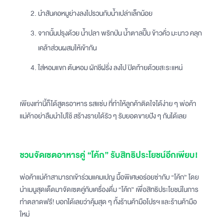
นำสันคอหมูย่างลงไปรวนกับน้ำเปล่าเล็กน้อย
จากนั้นปรุงด้วย น้ำปลา พริกป่น น้ำตาลปี๊บ ข้าวคั่ว มะนาว คลุก
เคล้าส่วนผสมให้เข้ากัน
ใส่หอมแขก ต้นหอม ผักชีฝรั่ง ลงไป ปิดท้ายด้วยสะระแหน่
เพียงเท่านี้ก็ได้สูตรอาหาร รสแซ่บ ที่ทำให้ลูกค้าติดใจได้ง่าย ๆ พ่อค้า
แม่ค้าอย่าลืมนำไปใช้ สร้างรายได้รัว ๆ รับยอดขายปัง ๆ กันได้เลย
ชวนจัดเซตอาหารคู่ “โค้ก” รับสิทธิประโยชน์อีกเพียบ!
พ่อค้าแม่ค้าสามารถเข้าร่วมแคมเปญ มื้อพิเศษอร่อยซ่ากับ “โค้ก” โดย
นำเมนูสุดเด็ดมาจัดเซตคู่กับเครื่องดื่ม “โค้ก” เพื่อสิทธิประโยชน์ในการ
ทำตลาดฟรี! บอกได้เลยว่าคุ้มสุด ๆ ทั้งร้านค้ามือโปรฯ และร้านค้ามือ
ใหม่