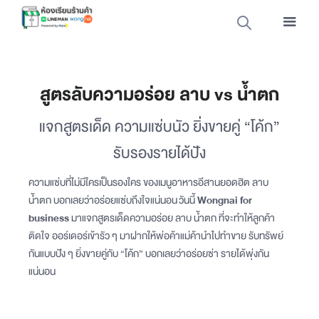
สูตรลับความอร่อย ลาบ vs น้ำตก
แจกสูตรเด็ด ความแซ่บนัว ยิ่งขายคู่ “โค้ก”
รับรองรายได้ปัง
ความแซ่บที่ไม่มีใครเป็นรองใคร ของเมนูอาหารอีสานยอดฮิต ลาบ
น้ำตก บอกเลยว่าอร่อยแซ่บถึงใจแน่นอน วันนี้
Wongnai for
business
มาแจกสูตรเด็ดความอร่อย ลาบ น้ำตก ที่จะทำให้ลูกค้า
ติดใจ ออร์เดอร์เข้ารัว ๆ มาฝากให้พ่อค้าแม่ค้านำไปทำขาย รับทรัพย์
กันแบบปัง ๆ ยิ่งขายคู่กับ “โค้ก” บอกเลยว่าอร่อยซ่า รายได้พุ่งกัน
แน่นอน