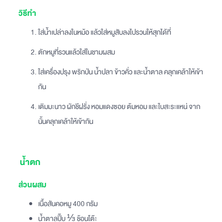
วิธีทำ
ใส่น้ำเปล่าลงในหม้อ แล้วใส่หมูสับลงไปรวนให้สุกได้ที่
ตักหมูที่รวนแล้วใส่ในชามผสม
ใส่เครื่องปรุง พริกป่น น้ำปลา ข้าวคั่ว และน้ำตาล คลุกเคล้าให้เข้า
กัน
เติมมะนาว ผักชีฝรั่ง หอมแดงซอย ต้มหอม และใบสะระแหน่ จาก
นั้นคลุกเคล้าให้เข้ากัน
น้ำตก
ส่วนผสม
เนื้อสันคอหมู 400 กรัม
น้ำตาลปี๊บ ⅓ ช้อนโต๊ะ