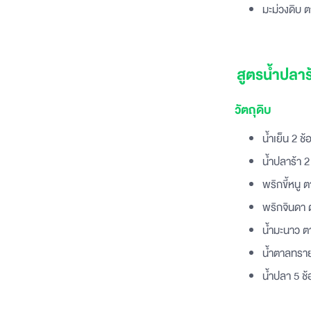
มะม่วงดิบ 
สูตรน้ำปลาร
วัตถุดิบ
น้ำเย็น 2 ช้
น้ำปลาร้า 2 
พริกขี้หนู
พริกจินดา
น้ำมะนาว 
น้ำตาลทราย
น้ำปลา 5 ช้