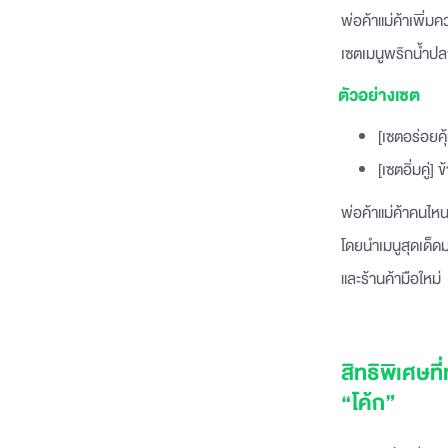
พ่อค้าแม่ค้าเพิ่
เซตเมนูพริกน้ำปลา
ตัวอย่างเซต
[เซตอร่อยคุ
[เซตอิ่มคู่]
พ่อค้าแม่ค้าคนไห
โดยนำเมนูสุดเด็ดม
และร้านค้ามือใหม่
สิทธิพิเศษที
“โค้ก”