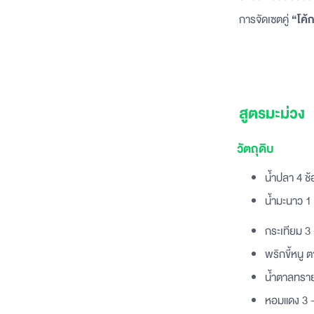
การจัดเซตคู่
“โค้
สูตรมะม่วง
วัตถุดิบ
น้ำปลา 4 ช้
น้ำมะนาว 1 
กระเทียม 3 
พริกขี้หนู
น้ำตาลทราย
หอมแดง 3 -