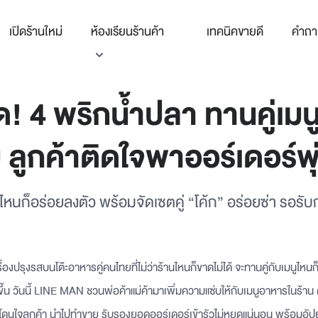
เปิดร้านใหม่
ห้องเรียนร้านค้า
เทคนิคขายดี
คำถา
็ด! 4 พริกน้ำปลา ทานคู่เมน
บ ลูกค้าติดใจพาออร์เดอร์พุ่
ูไหนก็อร่อยลงตัว พร้อมจัดเซตคู่ “โค้ก” อร่อยซ่า รอรับก
ื่องปรุงรสบนโต๊ะอาหารคู่คนไทยที่ไม่ว่าร้านไหนก็ขาดไม่ได้ จะทานคู่กับเมนูไหนก
ึ้น วันนี้ LINE MAN ชวนพ่อค้าแม่ค้ามาเพิ่มความแซ่บให้กับเมนูอาหารในร้าน
์โดนใจลูกค้า นำไปทำขาย รับรองยอดออร์เดอร์เข้ารัวไม่หยุดแน่นอน พร้อมอัป