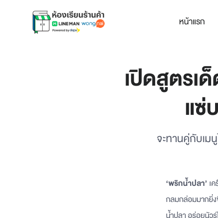
หน้าแรก
เปิดสูตรเด
แซ่
จะทานคู่กับเมน
‘พริกน้ำปลา’
เคร
กลมกล่อมมากยิ่งข
น้ำปลา อร่อยนัวร