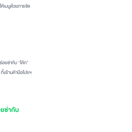
ห้เมนูด้วยการจัด
อยซ่ากับ “โค้ก”
ทั้งร้านค้ามือโปรฯ
อยซ่ากับ