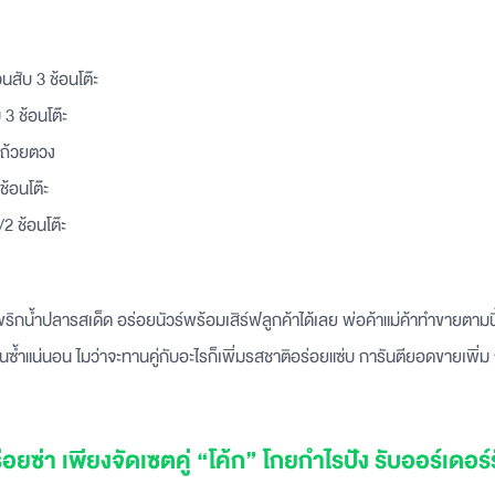
วนสับ 3 ช้อนโต๊ะ
 3 ช้อนโต๊ะ
 ถ้วยตวง
ช้อนโต๊ะ
2 ช้อนโต๊ะ‍
ด้ พริกน้ำปลารสเด็ด อร่อยนัวร์พร้อมเสิร์ฟลูกค้าได้เลย พ่อค้าแม่ค้าทำขายตามนี
ซ้ำแน่นอน ไมว่าจะทานคู่กับอะไรก็เพิ่มรสชาติอร่อยแซ่บ การันตียอดขายเพิ่ม
อยซ่า เพียงจัดเซตคู่ “โค้ก” โกยกำไรปัง รับออร์เดอร์