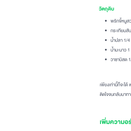
วัตถุดิบ
พริกขี้หนูส
กระเทียมสับ
น้ำปลา 1/4
น้ำมะนาว 1 
วาซาบิสด 1/
เพียงเท่านี้ก็จะไ
ติดใจจนกลับมาทาน
เพิ่มความอร่