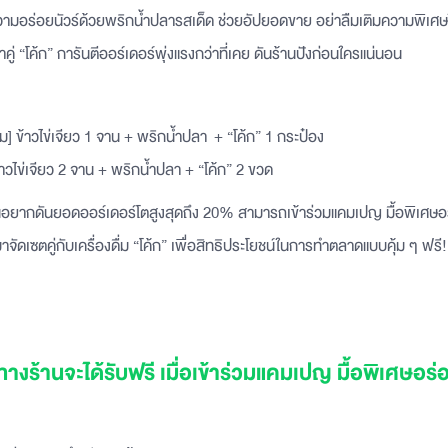
มความอร่อยนัวร์ด้วยพริกน้ำปลารสเด็ด ช่วยอัปยอดขาย อย่าลืมเติมความพิเศษใ
คู่ “โค้ก” การันตีออร์เดอร์พุ่งแรงกว่าที่เคย ดันร้านปังก่อนใครแน่นอน
้ม] ข้าวไข่เจียว 1 จาน + พริกน้ำปลา + “โค้ก” 1 กระป๋อง
 ข้าวไข่เจียว 2 จาน + พริกน้ำปลา + “โค้ก” 2 ขวด
นอยากดันยอดออร์เดอร์โตสูงสุดถึง 20% สามารถเข้าร่วมแคมเปญ มื้อพิเศษอร่
าจัดเซตคู่กับเครื่องดื่ม “โค้ก” เพื่อสิทธิประโยชน์ในการทำตลาดแบบคุ้ม ๆ ฟรี! 
่ทางร้านจะได้รับฟรี เมื่อเข้าร่วมแคมเปญ มื้อพิเศษอร่