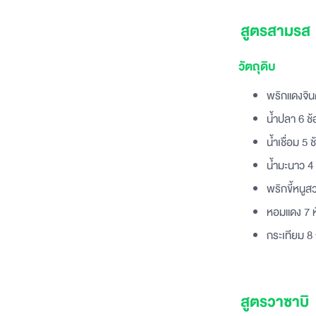
สูตรสามรส
วัตถุดิบ
พริกแดงจิน
น้ำปลา 6 ช้
น้ำเชื่อม 5 ช
น้ำมะนาว 4 
พริกขี้หนูส
หอมแดง 7 ห
กระเทียม 8
สูตรวาซาบิ