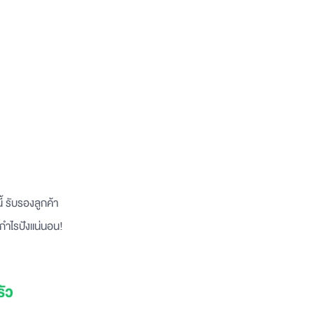
้ รับรองลูกค้า
 กำไรปังแน่นอน!
รัว