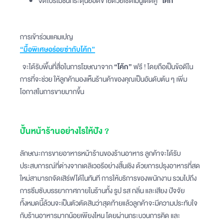
จัดโปรโมชันกระตุ้นยอดขายด้วยเซตเมนูเด็ดคู่
“โค้ก”
การเข้าร่วมแคมเปญ
“มื้อพิเศษอร่อยซ่ากับโค้ก”
จะได้รับพื้นที่สื่อในการโฆษณาจาก
“โค้ก”
ฟรี ! โดยถือเป็นข้อดีใน
การที่จะช่วย ให้ลูกค้ามองเห็นร้านค้าของคุณเป็นอันดับต้น ๆ เพิ่ม
โอกาสในการขายมากขึ้น
ปั้นหน้าร้านอย่างไรให้ปัง ?
ลักษณะการขายอาหารหน้าร้านของร้านอาหาร ลูกค้าจะได้รับ
ประสบการณ์ที่ต่างจากเดลิเวอรีอย่างสิ้นเชิง ด้วยการปรุงอาหารที่สด
ใหม่สามารถจัดเสิร์ฟได้ในทันที การให้บริการของพนักงาน รวมไปถึง
การซึมซับบรรยากาศภายในร้านทั้ง รูป รส กลิ่น และเสียง ปัจจัย
ทั้งหมดนี้ล้วนจะเป็นตัวตัดสินว่าสุดท้ายแล้วลูกค้าจะมีความประทับใจ
กับร้านอาหารมากน้อยเพียงไหน โดยผ่านกระบวนการคิด และ