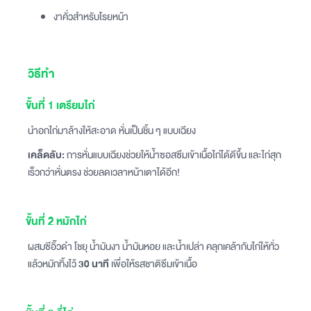
งาคั่วสำหรับโรยหน้า
วิธีทำ
ขั้นที่ 1 เตรียมไก่
นำอกไก่มาล้างให้สะอาด หั่นเป็นชิ้น ๆ แบบเฉียง
เคล็ดลับ:
การหั่นแบบเฉียงช่วยให้น้ำซอสซึมเข้าเนื้อไก่ได้ดีขึ้น และไก่สุก
เร็วกว่าหั่นตรง ช่วยลดเวลาหน้าเตาได้อีก!
ขั้นที่ 2 หมักไก่
ผสมซีอิ๊วดำ โชยุ น้ำมันงา น้ำมันหอย และน้ำเปล่า คลุกเคล้ากับไก่ให้ทั่ว
แล้วหมักทิ้งไว้
30 นาที
เพื่อให้รสชาติซึมเข้าเนื้อ