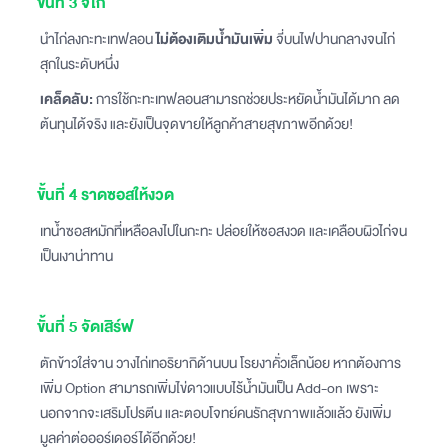
ขั้นที่ 3 จี่ไก่
นำไก่ลงกะทะเทฟลอน
ไม่ต้องเติมน้ำมันเพิ่ม
จี่บนไฟปานกลางจนไก่
สุกในระดับหนึ่ง
เคล็ดลับ:
การใช้กะทะเทฟลอนสามารถช่วยประหยัดน้ำมันได้มาก ลด
ต้นทุนได้จริง และยังเป็นจุดขายให้ลูกค้าสายสุขภาพอีกด้วย!
ขั้นที่ 4 ราดซอสให้งวด
เทน้ำซอสหมักที่เหลือลงไปในกะทะ ปล่อยให้ซอสงวด และเคลือบผิวไก่จน
เป็นเงาน่าทาน
ขั้นที่ 5 จัดเสิร์ฟ
ตักข้าวใส่จาน วางไก่เทอริยากิด้านบน โรยงาคั่วเล็กน้อย หากต้องการ
เพิ่ม Option สามารถเพิ่มไข่ดาวแบบไร้น้ำมันเป็น Add-on เพราะ
นอกจากจะเสริมโปรตีน และตอบโจทย์คนรักสุขภาพแล้วแล้ว ยังเพิ่ม
มูลค่าต่อออร์เดอร์ได้อีกด้วย!