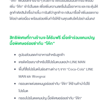
“โค้ก” เพิ่มยอดขายง่าย ๆ ด้วยการ จัดโปรโมชั่นในเวลาทอง พร้อม
เพิ่ม “โค้ก” เข้าไปในเซต เพื่อเพิ่มความสดชื่นในมื้ออาหาร และกระตุ้นให้
ลูกค้าตัดสินใจซื้อง่ายขึ้น การันตีว่าลูกค้าจะกลับมาซื้อซ้ำเพิ่มยอดขาย
ได้อย่างต่อเนื่อง พร้อมช่วยเพิ่มกำไรให้ร้านคุณเติบโตไปอย่างมั่นคง!
สิทธิพิเศษที่ทางร้านจะได้รับฟรี เมื่อเข้าร่วมแคมเปญ
มื้อพิเศษอร่อยซ่ากับ “โค้ก”
คูปองส่วนลดค่าอาหารสำหรับลูกค้า
เครดิตโฆษณาสำหรับใช้โปรโมตบนแอปฯ LINE MAN
พื้นที่สื่อโปรโมตในช่องทางต่าง ๆ จาก “Coca-Cola” LINE
MAN และ Wongnai
กรอบตกแต่งเซตเมนูอร่อยซ่ากับ “โค้ก” ให้ร้านค้านำไปใช้
โปรโมต
กรอบโปรโมตแคมเปญ มื้อพิเศษอร่อยซ่ากับ “โค้ก”‍