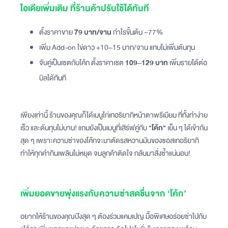
ไอเดียเพิ่มเติม ที่ร้านค้าปรับใช้ได้ทันที
ตั้งราคาขาย
79 บาท/จาน
กำไรขั้นต้น ~77%
เพิ่ม Add-on ไข่ดาว +10–15 บาท/จาน แทบไม่เพิ่มต้นทุน
จับคู่เป็นเซตกับโค้ก ตั้งราคาเซต
109–129 บาท
เพิ่มรายได้ต่อ
บิลได้ทันที
เพียงเท่านี้ ร้านของคุณก็ได้เมนูไก่เทอริยากิหน้าตาพรีเมียม ที่ทั้งทำง่าย
เร็ว และต้นทุนไม่บาน! แถมยังเป็นเมนูที่เสิร์ฟคู่กับ
"โค้ก"
เย็น ๆ ได้เข้ากัน
สุด ๆ เพราะความซ่าของโค้กจะมาตัดรสหวานมันของซอสเทอริยากิ
ทำให้ทุกคำกินเพลินไม่หยุด จนลูกค้าติดใจ กลับมาสั่งซ้ำแน่นอน!
เพิ่มยอดขายพุ่งแรงกับความซ่าสดชื่นจาก ‘โค้ก’
อยากให้ร้านของคุณปังสุด ๆ ต้องร่วมแคมเปญ มื้อพิเศษอร่อยซ่าไปกับ