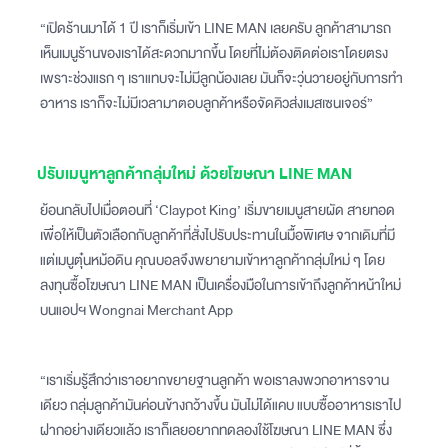
“เปิดร้านมาได้ 1 ปี เราก็เริ่มเข้า LINE MAN เลยครับ ลูกค้าสามารถ
เห็นเมนูร้านของเราได้สะดวกมากขึ้น โดยที่ไม่ต้องติดต่อเราโดยตรง
เพราะช่วงแรก ๆ เราแทบจะไม่มีลูกน้องเลย มันก็จะวุ่นวายอยู่กับการทำ
อาหาร เราก็จะไม่มีเวลามาตอบลูกค้าหรือจัดคิวส่งเมสเซนเจอร์”
ปรับเมนูหาลูกค้ากลุ่มใหม่ ด้วยโฆษณา LINE MAN
ย้อนกลับไปเมื่อตอนที่ ‘Claypot King’ เริ่มขายเมนูสายผัด สายทอด
เพื่อให้เป็นตัวเลือกกับลูกค้าที่สั่งไปรับประทานในมื้อพิเศษ จากเดิมที่มี
แต่เมนูตุ๋นหม้อดิน คุณบอลจึงพยายามเข้าหาลูกค้ากลุ่มใหม่ ๆ โดย
ลงทุนซื้อโฆษณา LINE MAN เป็นเครื่องมือในการเข้าถึงลูกค้าหน้าใหม่
บนแอปฯ Wongnai Merchant App
“เราเริ่มรู้สึกว่าเราอยากขยายฐานลูกค้า พอเราลงพวกอาหารจาน
เดียว กลุ่มลูกค้ามันค่อนข้างกว้างขึ้น มันไม่ได้แคบ แบบซื้ออาหารเราไป
ฝากอย่างเดียวแล้ว เราก็เลยอยากทดลองใช้โฆษณา LINE MAN ซึ่ง