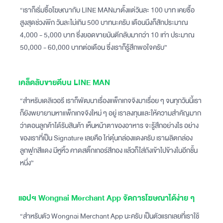
“เราก็เริ่มซื้อโฆษณากับ LINE MANมาตั้งแต่วันละ 100 บาท เคยซื้อ
สูงสุดช่วงพีก วันละไม่เกิน 500 บาทนะครับ เดือนนึงก็สักประมาณ
4,000 - 5,000 บาท ซึ่งยอดขายมันตีกลับมากว่า 10 เท่า ประมาณ
50,000 - 60,000 บาทต่อเดือน ซึ่งเราก็รู้สึกพอใจครับ”
เคล็ดลับขายดีบน LINE MAN
“สำหรับเดลิเวอรี เราก็พัฒนาเรื่องแพ็กเกจจิงมาเรื่อย ๆ จนทุกวันนี้เรา
ก็ยังพยายามหาแพ็กเกจจิงใหม่ ๆ อยู่ เราลงทุนและให้ความสำคัญมาก
ว่าตอนลูกค้าได้รับสินค้า เห็นหน้าตาของอาหาร จะรู้สึกอย่างไร อย่าง
ของเราที่เป็น Signature เลยคือ ไก่ตุ๋นกล่องแดงครับ เราผลิตกล่อง
ลูกฟูกสีแดง มีหูหิ้ว คาดสติ๊กเกอร์สีทอง เเล้วก็ใส่ถังเข้าไปข้างในอีกชั้น
หนึ่ง”
แอปฯ Wongnai Merchant App จัดการโฆษณาได้ง่าย ๆ
“สำหรับตัว Wongnai Merchant App นะครับ เป็นตัวแรกเลยที่เราใช้