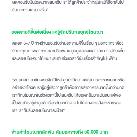
ผลตอบรับมันโอเคมากเลยครับ เราได้ลูกค้าประจำกลุ่มใหม่ที่ซื้อกลับไป
รับประทานเองมากขึ้น”
ยอดขายดีขึ้นต่อเนื่อง แค่รู้จักปรับกลยุทธ์โฆษณา
ตลอด 6-7 ปี ทางร้านยอมรับว่ายอดขายดีขึ้นเรื่อย ๆ นอกจากจะต้อง
รักษาคุณภาพอาหาร และปรับเพิ่มเมนูอยู่ตลอดเวลาแล้ว การปรับเพิ่ม
และลดงบโฆษณาให้เหมาะสมกับช่วงเวลาก็เป็นเรื่องสำคัญไม่แพ้กัน
“ช่วงเทศกาล เช่น ตรุษจีน ปีใหม่ ลูกค้ามีความต้องการอาหารเยอะ หรือ
อย่างช่วงโควิด เรารู้อยู่แล้วว่าลูกค้าต้องการสั่งอาหารมากขึ้นกว่าปกติ
เราก็ทุ่มโฆษณาในช่วงเวลานี้ไปเลยครับ ได้ยอดกลับมาแน่นอน แต่พอ
เป็นช่วงที่เรารู้ว่าลูกค้าเริ่มกลับมาทำงาน ไม่ได้ต้องการสั่งอาหารของ
เรา เราก็ปรับลดงบโฆณาลงบ้าง”
จ่ายค่าโฆษณาหลักพัน ดันยอดขายถึง 60,000 บาท