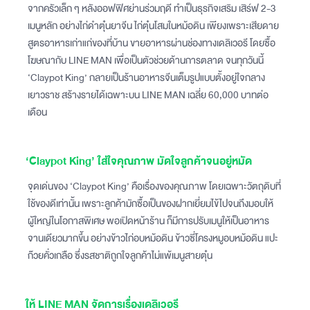
จากครัวเล็ก ๆ หลังออฟฟิศย่านร่วมฤดี ทำเป็นธุรกิจเสริม เสิร์ฟ 2-3
เมนูหลัก อย่างไก่ดำตุ๋นยาจีน ไก่ตุ๋นโสมในหม้อดิน เพียงเพราะเสียดาย
สูตรอาหารเก่าแก่ของที่บ้าน ขายอาหารผ่านช่องทางเดลิเวอรี โดยซื้อ
โฆษณากับ LINE MAN เพื่อเป็นตัวช่วยด้านการตลาด จนทุกวันนี้
‘Claypot King’ กลายเป็นร้านอาหารจีนเต็มรูปแบบตั้งอยู่ใจกลาง
เยาวราช สร้างรายได้เฉพาะบน LINE MAN เฉลี่ย 60,000 บาทต่อ
เดือน
‘Claypot King’ ใส่ใจคุณภาพ มัดใจลูกค้าจนอยู่หมัด
จุดเด่นของ ‘Claypot King’ คือเรื่องของคุณภาพ โดยเฉพาะวัตถุดิบที่
ใช้ของดีเท่านั้น เพราะลูกค้ามักซื้อเป็นของฝากเยี่ยมไข้ไปจนถึงมอบให้
ผู้ใหญ่ในโอกาสพิเศษ พอเปิดหน้าร้าน ก็มีการปรับเมนูให้เป็นอาหาร
จานเดียวมากขึ้น อย่างข้าวไก่อบหม้อดิน ข้าวซี่โครงหมูอบหม้อดิน แปะ
ก๊วยคั่วเกลือ ซึ่งรสชาติถูกใจลูกค้าไม่แพ้เมนูสายตุ๋น
ให้ LINE MAN จัดการเรื่องเดลิเวอรี