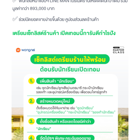
✅ พื้นที่สื่อหน้าแอปฯ LINE MAN โปรโมตร้านให้โดดเด่นกว่าเดิม รวม
มูลค่ากว่า 893,000 บาท
✅ ช่วยปิดยอดขายง่ายขึ้นด้วย คูปองส่วนลดร้านค้า
เตรียมเช็กลิสต์ร้านค้า เปิดเทอมนี้การันตีกำไรปัง