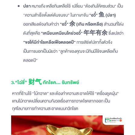
ปลา
หมายถึง เหลือกินเหลือใช้ เปลี่ยน "ต้องกินให้ครบส่วน" เป็น
"ความสำเร็จตั้งแต่ต้นจนจบ" ในภาษาจีน
"อวี๋" 鱼 (ปลา)
ออกเสียงพ้องกับคำว่า
"อวี๋" 余 (เกิน หรือเหลือ)
สำนวนที่โด่ง
ดังที่สุดคือ
"เหนียนเหนียนโหย่วอวี๋" 年年有余
ซึ่งแปลว่า
"ขอให้มีกำไรเหลือเฟือตลอดปี"
การเสิร์ฟปลาทั้งตัวจึง
เป็นการบอกเป็นนัยว่า "ลูกค้าของคุณจะมีกินมีใช้จนเหลือเก็บ
ตลอดปี"
3.“ไฉ่ชี่” 财气 กักโชค... รับทรัพย์
หากที่ร้านใช้ “ไม้กวาด” และต้องทำความสะอาดให้ใช้ “เครื่องดูดฝุ่น”
แทนไม้กวาดเปลี่ยนความกังวลเรื่องการกวาดโชคลาภออก เป็น
กุศโลบายการทำความสะอาดแบบกวักโชค