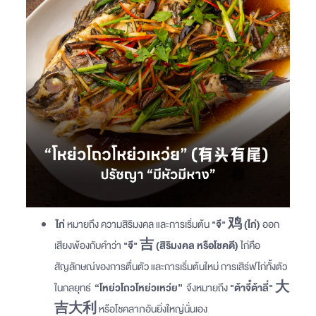
ไก่
หมายถึง ความสิริมงคล และการเริ่มต้น
"จี" 鸡 (ไก่)
ออก
เสียงพ้องกับคำว่า
"จี" 吉 (สิริมงคล หรือโชคดี)
ไก่คือ
สัญลักษณ์ของการตื่นตัว และการเริ่มต้นใหม่ การเสิร์ฟไก่ทั้งตัว
ในกลยุทธ์
“โหย่วโถวโหย่วเหว่ย”
จึงหมายถึง
"ต้าจี๋ต้าลี่" 大
吉大利
หรือโชคลาภอันยิ่งใหญ่นั่นเอง