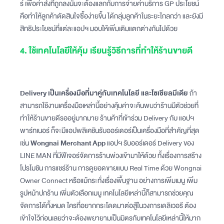
ร์ เพื่อค่าส่งที่ถูกลงนั้นจะต้องแลกกับการจ่ายค่าบริการ GP ประโยชน์
คือทำให้ลูกค้าตัดสินใจซื้อง่ายขึ้น ได้กลุ่มลูกค้าในระยะไกลกว่า และยังมี
สิทธิประโยชน์ที่แต่ละแอปฯ​ มอบให้เพิ่มเติมแตกต่างกันไปด้วย
4. ใช้เทคโนโลยีให้คุ้ม เรียนรู้วิธีการที่ทำให้ร้านขายดี
Delivery เป็นเครื่องมือที่มาคู่กับเทคโนโลยี และโซเชียลมีเดีย
ถ้า
สามารถใช้งานเครื่องมือเหล่านี้อย่างคุ้มค่าจะค้นพบว่าร้านมีตัวช่วยที่
ทำให้ร้านขายดีรออยู่มากมาย ร้านค้าที่เข้าร่วม Delivery กับ แอปฯ
พาร์ทเนอร์ ก็จะมีแอปพลิเคชันรับออร์เดอร์เป็นเครื่องมือที่สำคัญที่สุด
เช่น
Wongnai Merchant App
แอปฯ รับออร์เดอร์ Delivery ของ
LINE MAN ที่มีฟีเจอร์จัดการร้านพ่วงเข้ามาให้ด้วย ทั้งเรื่องการสร้าง
โปรโมชัน การแชร์ร้าน การดูยอดขายแบบ Real Time ด้วย Wongnai
Owner Connect หรือแม้กระทั่งเรื่องพื้นฐาน อย่างการเพิ่มเมนู เพิ่ม
รูปหน้าปกร้าน เพิ่มตัวเลือกเมนู เทคโนโลยีเหล่านี้ก็สามารถช่วยคุณ
จัดการได้ทั้งหมด ใครที่อยากกระโดดมาต่อสู้ในวงการเดลิเวอรี ต้อง
เข้าใจไว้ก่อนเลยว่าจะต้องพยายามเป็นมิตรกับเทคโนโลยีเหล่านี้ให้มาก