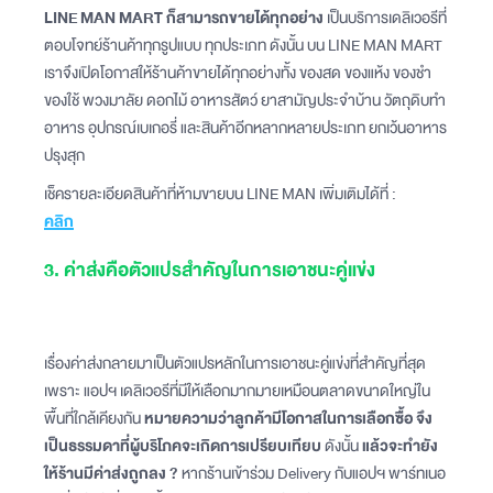
LINE MAN MART ก็สามารถขายได้ทุกอย่าง
เป็นบริการเดลิเวอรีที่
ตอบโจทย์ร้านค้าทุกรูปแบบ ทุกประเภท ดังนั้น บน LINE MAN MART
เราจึงเปิดโอกาสให้ร้านค้าขายได้ทุกอย่างทั้ง ของสด ของแห้ง ของชำ
ของใช้ พวงมาลัย ดอกไม้ อาหารสัตว์ ยาสามัญประจำบ้าน วัตถุดิบทำ
อาหาร อุปกรณ์เบเกอรี่ และสินค้าอีกหลากหลายประเภท ยกเว้นอาหาร
ปรุงสุก
เช็ครายละเอียดสินค้าที่ห้ามขายบน LINE MAN เพิ่มเติมได้ที่ :
คลิก
3. ค่าส่งคือตัวแปรสำคัญในการเอาชนะคู่แข่ง
เรื่องค่าส่งกลายมาเป็นตัวแปรหลักในการเอาชนะคู่แข่งที่สำคัญที่สุด
เพราะ แอปฯ เดลิเวอรีที่มีให้เลือกมากมายเหมือนตลาดขนาดใหญ่ใน
พื้นที่ใกล้เคียงกัน
หมายความว่าลูกค้ามีโอกาสในการเลือกซื้อ จึง
เป็นธรรมดาที่ผู้บริโภคจะเกิดการเปรียบเทียบ
ดังนั้น
แล้วจะทำยัง
ให้ร้านมีค่าส่งถูกลง ?
หากร้านเข้าร่วม Delivery กับแอปฯ พาร์ทเนอ