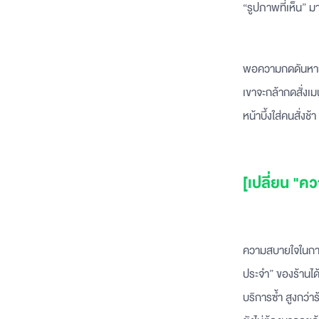
“รูปภาพที่เห็น”
พอความกดดันหายไ
เขาจะกล้ากดสั่งเม
หน้าบึ้งใส่คนสั่งช้า
[เปลี่ยน "ค
ความสบายใจในการสั
ประจำ” ของร้านได้
บริการซ้ำ สูงกว่าร