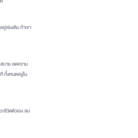
มด
ู่เช่นเดิม ถ้าเขา
วก สบาย ลดความ
ี ทั้งหมดอยู่ใน
หวะชีวิตตัวเอง ลบ