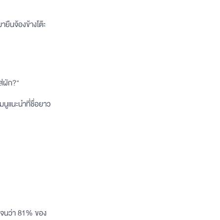
ายืนจ้องข้างโต๊ะ
ส่ผัก?"
มนูแนะนำที่ชื่อยาว
ัดเจนว่า 81% ของ