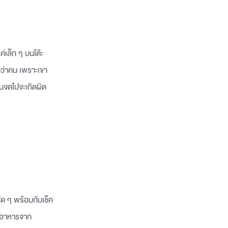
์เล็ก ๆ บนโต๊ะ
ว่าคน เพราะเขา
งานจดไปจะเกิดผิด
ด ๆ พร้อมกับเช็ค
่งอาหารจาก