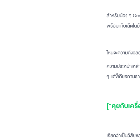
สำหรับน้อง ๆ Gen 
พร้อมแท็บเล็ตในม
ไหนจะความกังวลว่า
ความประหม่าเหล่าน
ๆ แต่ขี้เกียจถามร
["คุยกับเคร
เรียกว่าเป็นวิสัย