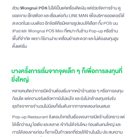
ส่วน
Wongnai POS
ไม่ได้เป็นแค่เครื่องคิดเงิน แต่ช่วยจัดการร้าน ดู
ยอดขาย เช็กสต๊อก และเชื่อมต่อกับ LINE MAN เพื่อบริหารออเดอร์ได้
สะดวกในระบบเดียว อีกข้อดีคือมีหลายรูปแบบให้เลือก ทั้ง POS บน
iPad และ Wongnai POS Mini ที่เหมาะกับร้าน Pop-up หรือร้าน
พื้นที่จำกัด เพราะใช้งานง่าย เคลื่อนย้ายสะดวก และไม่ต้องลงทุนสูง
ตั้งแต่เริ่ม
บางครั้งการเริ่มจากจุดเล็ก ๆ ก็เพื่อการลงทุนที่
ยิ่งใหญ่
หลายคนคิดว่าการเปิดร้านต้องเริ่มจากหน้าร้านสวย ๆ หรือการลงทุน
ก้อนโต แต่ความจริงแล้วหากยังไม่แน่ใจ และยังไม่กล้าลงทุนจริงจัง
ธุรกิจอาหารจำนวนไม่น้อยก็เริ่มต้นจากการทดลองก่อนเสมอ
Pop-up Restaurant จึงตอบโจทย์ในเรื่องของการเปิดร้านชั่วคราว แต่
ได้เช็กว่าเมนู ไอเดีย และตลาด เข้ากันได้จริงไหม ก่อนเดินเกมใหญ่ และ
การได้ลองขายก่อน ก็อาจเป็นก้าวแรกที่ช่วยให้ร้านในฝัน ประสบความ