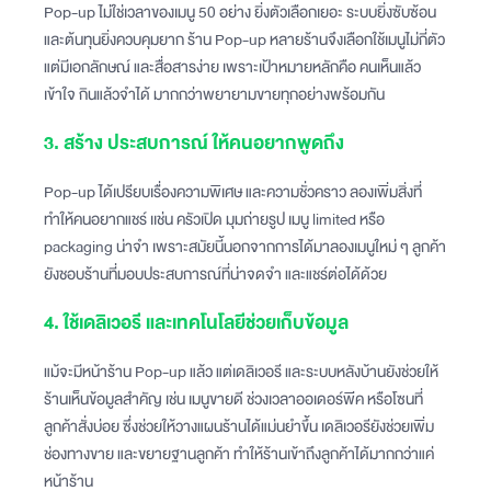
Pop-up ไม่ใช่เวลาของเมนู 50 อย่าง ยิ่งตัวเลือกเยอะ ระบบยิ่งซับซ้อน
และต้นทุนยิ่งควบคุมยาก ร้าน Pop-up หลายร้านจึงเลือกใช้เมนูไม่กี่ตัว
แต่มีเอกลักษณ์ และสื่อสารง่าย เพราะเป้าหมายหลักคือ คนเห็นแล้ว
เข้าใจ กินแล้วจำได้ มากกว่าพยายามขายทุกอย่างพร้อมกัน
3. สร้าง ประสบการณ์ ให้คนอยากพูดถึง
Pop-up ได้เปรียบเรื่องความพิเศษ และความชั่วคราว ลองเพิ่มสิ่งที่
ทำให้คนอยากแชร์ เเช่น ครัวเปิด มุมถ่ายรูป เมนู limited หรือ
packaging น่าจำ เพราะสมัยนี้นอกจากการได้มาลองเมนูใหม่ ๆ ลูกค้า
ยังชอบร้านที่มอบประสบการณ์ที่น่าจดจำ และแชร์ต่อได้ด้วย
4. ใช้เดลิเวอรี และเทคโนโลยีช่วยเก็บข้อมูล
แม้จะมีหน้าร้าน Pop-up แล้ว แต่เดลิเวอรี และระบบหลังบ้านยังช่วยให้
ร้านเห็นข้อมูลสำคัญ เช่น เมนูขายดี ช่วงเวลาออเดอร์พีค หรือโซนที่
ลูกค้าสั่งบ่อย ซึ่งช่วยให้วางแผนร้านได้แม่นยำขึ้น เดลิเวอรียังช่วยเพิ่ม
ช่องทางขาย และขยายฐานลูกค้า ทำให้ร้านเข้าถึงลูกค้าได้มากกว่าแค่
หน้าร้าน