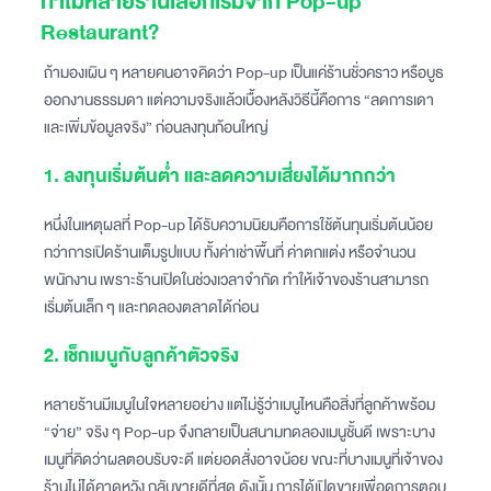
ทำไมหลายร้านเลือกเริ่มจาก Pop-up
Restaurant?
ถ้ามองเผิน ๆ หลายคนอาจคิดว่า Pop-up เป็นแค่ร้านชั่วคราว หรือบูธ
ออกงานธรรมดา แต่ความจริงแล้วเบื้องหลังวิธีนี้คือการ “ลดการเดา
และเพิ่มข้อมูลจริง” ก่อนลงทุนก้อนใหญ่
1. ลงทุนเริ่มต้นต่ำ และลดความเสี่ยงได้มากกว่า
หนึ่งในเหตุผลที่ Pop-up ได้รับความนิยมคือการใช้ต้นทุนเริ่มต้นน้อย
กว่าการเปิดร้านเต็มรูปแบบ ทั้งค่าเช่าพื้นที่ ค่าตกแต่ง หรือจำนวน
พนักงาน เพราะร้านเปิดในช่วงเวลาจำกัด ทำให้เจ้าของร้านสามารถ
เริ่มต้นเล็ก ๆ และทดลองตลาดได้ก่อน
2. เช็กเมนูกับลูกค้าตัวจริง
หลายร้านมีเมนูในใจหลายอย่าง แต่ไม่รู้ว่าเมนูไหนคือสิ่งที่ลูกค้าพร้อม
“จ่าย” จริง ๆ Pop-up จึงกลายเป็นสนามทดลองเมนูชั้นดี เพราะบาง
เมนูที่คิดว่าผลตอบรับจะดี แต่ยอดสั่งอาจน้อย ขณะที่บางเมนูที่เจ้าของ
ร้านไม่ได้คาดหวัง กลับขายดีที่สุด ดังนั้น การได้เปิดขายเพื่อดูการตอบ