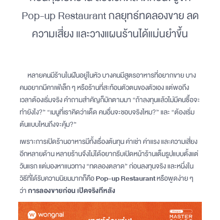
Pop-up Restaurant กลยุทธ์ทดลองขาย ลด
ความเสี่ยง และวางแผนร้านได้แม่นยำขึ้น
หลายคนมีร้านในฝันอยู่ในหัว บางคนมีสูตรอาหารที่อยากขาย บาง
คนอยากมีคาเฟ่เล็ก ๆ หรือร้านที่สะท้อนตัวตนของตัวเอง แต่พอถึง
เวลาต้องเริ่มจริง คำถามสำคัญก็มักตามมา “ถ้าลงทุนแล้วไม่มีคนซื้อจะ
ทำยังไง?” “เมนูที่เราคิดว่าเด็ด คนอื่นจะชอบจริงไหม?” และ “ต้องเริ่ม
ต้นแบบไหนถึงจะคุ้ม?”
เพราะการเปิดร้านอาหารมีทั้งเรื่องต้นทุน ค่าเช่า ค่าแรง และความเสี่ยง
อีกหลายด้าน หลายร้านจึงไม่ได้อยากรีบเปิดหน้าร้านเต็มรูปแบบตั้งแต่
วันแรก แต่มองหาแนวทาง “ทดลองตลาด” ก่อนลงทุนจริง และหนึ่งใน
วิธีที่ได้รับความนิยมมากก็คือ
Pop-up Restaurant
หรือพูดง่าย ๆ
ว่า
การลองขายก่อน เปิดจริงทีหลัง