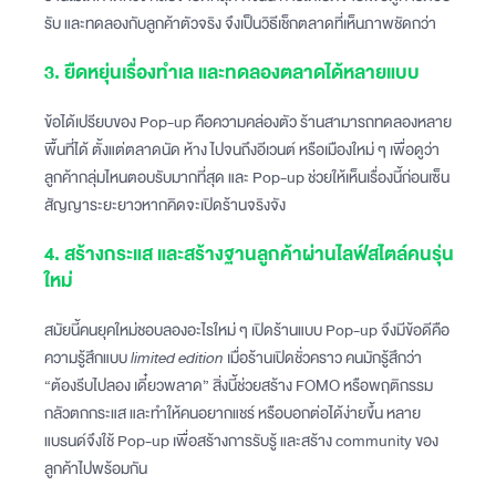
รับ และทดลองกับลูกค้าตัวจริง จึงเป็นวิธีเช็กตลาดที่เห็นภาพชัดกว่า
3. ยืดหยุ่นเรื่องทำเล และทดลองตลาดได้หลายแบบ
ข้อได้เปรียบของ Pop-up คือความคล่องตัว ร้านสามารถทดลองหลาย
พื้นที่ได้ ตั้งแต่ตลาดนัด ห้าง ไปจนถึงอีเวนต์ หรือเมืองใหม่ ๆ เพื่อดูว่า
ลูกค้ากลุ่มไหนตอบรับมากที่สุด และ Pop-up ช่วยให้เห็นเรื่องนี้ก่อนเซ็น
สัญญาระยะยาวหากคิดจะเปิดร้านจริงจัง
4. สร้างกระแส และสร้างฐานลูกค้าผ่านไลฟ์สไตล์คนรุ่น
ใหม่
สมัยนี้คนยุคใหม่ชอบลองอะไรใหม่ ๆ เปิดร้านแบบ Pop-up จึงมีข้อดีคือ
ความรู้สึกแบบ
limited edition
เมื่อร้านเปิดชั่วคราว คนมักรู้สึกว่า
“ต้องรีบไปลอง เดี๋ยวพลาด” สิ่งนี้ช่วยสร้าง FOMO หรือพฤติกรรม
กลัวตกกระแส และทำให้คนอยากแชร์ หรือบอกต่อได้ง่ายขึ้น หลาย
แบรนด์จึงใช้ Pop-up เพื่อสร้างการรับรู้ และสร้าง community ของ
ลูกค้าไปพร้อมกัน