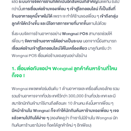
แล้ว
ระบบการจัดการร้านที่ดีก็เป็นอีกสิ่งหนึ่งที่สำคัญ
ไม่แพ้กัน ยิ่งไป
กว่านั้น
การเชื่อมต่อร้านของเพื่อน ๆ เข้าสู่โลกออนไลน์​ ก็เป็นสิ่งที่
ร้านอาหารยุคนี้ขาดไม่ได้
เพราะจะทำให้ร้านของเพื่อน ๆ
เข้าถึงกลุ่ม
ลูกค้าได้กว้างขึ้น และมีโอกาสการขายที่มากขึ้น
ตามไปด้วย
ซึ่งระบบจัดการร้านอาหารอย่าง
Wongnai POS
สามารถช่วยให้
เพื่อน ๆ
จัดการร้านอาหารได้อย่างเป็นระบบ
นอกจากนี้ยังสามารถ
เชื่อมต่อร้านเข้าสู่โลกออนไลน์ได้ในเครื่องเดียว
มาดูกันครับ ว่า
Wongnai POS เชื่อมต่อร้านของคุณอย่างไรบ้าง
1. เชื่อมต่อกับแอปฯ Wongnai ลูกค้าค้นหาร้านที่ไหน
ก็เจอ !
Wongnai แพลตฟอร์มอันดับ 1 ด้านอาหารและเครื่องดื่มของไทย รวม
รวมร้านอาหารจากทั่วประเทศไว้กว่า 300,000 ร้านทั่วประเทศ และมี
สมาชิกนักกินเข้ามาใช้งานถึงเดือนละ 10 ล้านคน ดังนั้นหากเพื่อน ๆ
มีหน้าร้านใน Wongnai ก็จะทำให้นักกินค้นหาร้านของเพื่อน ๆ เจอ
แล้วตามไปกินได้ง่าย ๆ
(ลองคิดดูว่า ถ้าเราไม่มีร้านใน Wongnai นัก
กินค้นหาร้านเราไม่เจอ ก็อดได้ลูกค้าใหม่ ๆ อีกเพียบ)