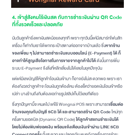
4. เข้าสู่สังคมไร้เงินสด กับการชำระเงินผ่าน QR Code
ที่ทั้งรวดเร็วและปลอดภัย
นับวันลูกค้ายิ่งพกเงินสดน้อยลงทุกที เพราะทุกวันนี้แค่มีสมาร์ทโฟนสัก
เครื่อง ก็เท่ากับเราได้พกกระเป๋าสตางค์ออกจากบ้านแล้ว ซึ่ง
หากร้าน
ของเพื่อน ๆ ไม่สามารถชำระเงินแบบออนไลน์ (E-Payment) ได้ ก็
อาจทำให้สูญเสียโอกาสในการขายจากลูกค้าไปได้
ดังนั้นการเพิ่ม
ระบบ E-Payment จึงสิ่งที่หลีกเลี่ยงไม่ได้เลยในยุคปัจจุบัน
แต่แค่มีเลขบัญชีให้ลูกค้าโอนเงินเข้ามา ก็อาจยังไม่สะดวกพอ เพราะเรา
ต้องกังวลว่าลูกค้าจะโอนเงินถูกต้องไหม ต้องเช็คว่ายอดเงินโอนเข้าหรือ
เปล่า บางร้านถึงกับต้องขอถ่ายรูปสลิปเก็บไว้เลยทีเดียว
ซึ่งทุกปัญหานี้จะหมดไป แค่ใช้ Wongnai POS เพราะสามารถ
เชื่อมต่อ
ร้านของคุณกับบัญชี SCB ได้ และสามารถสร้าง QR Code
ใหม่ทุก
ครั้งตามยอดบิล (Dynamic QR Code)
ให้ลูกค้าสแกนชำระเงินได้
โดยไม่ต้องพิมพ์ยอดเงิน พร้อมแจ้งเตือนเงินเข้าผ่าน LINE SCB
Connect ทุกครั้ง
ทั้งสะดวก และปลอดภัย หมดกังวลเรื่องการชำระ