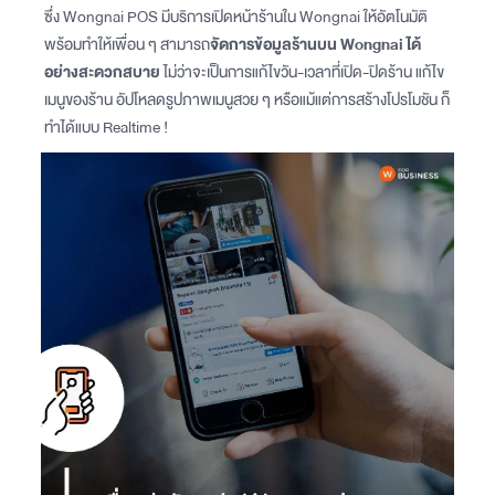
ซึ่ง Wongnai POS มีบริการเปิดหน้าร้านใน Wongnai ให้อัตโนมัติ
พร้อมทำให้เพื่อน ๆ สามารถ
จัดการข้อมูลร้านบน Wongnai ได้
อย่างสะดวกสบาย
ไม่ว่าจะเป็นการแก้ไขวัน-เวลาที่เปิด-ปิดร้าน แก้ไข
เมนูของร้าน อัปโหลดรูปภาพเมนูสวย ๆ หรือแม้แต่การสร้างโปรโมชัน ก็
ทำได้แบบ Realtime !