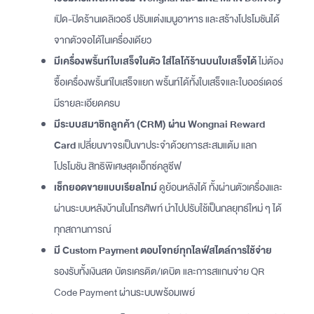
เปิด-ปิดร้านเดลิเวอรี ปรับแต่งเมนูอาหาร และสร้างโปรโมชันได้
จากตัวจอได้ในเครื่องเดียว
มีเครื่องพริ้นท์ใบเสร็จในตัว ใส่โลโก้ร้านบนใบเสร็จได้
ไม่ต้อง
ซื้อเครื่องพริ้นท์ใบเสร็จแยก พริ้นท์ได้ทั้งใบเสร็จและใบออร์เดอร์
มีรายละเอียดครบ
มีระบบสมาชิกลูกค้า (CRM) ผ่าน Wongnai Reward
Card
เปลี่ยนขาจรเป็นขาประจำด้วยการสะสมแต้ม แลก
โปรโมชัน สิทธิพิเศษสุดเอ็กซ์คลูซีฟ
เช็กยอดขายแบบเรียลไทม์
ดูย้อนหลังได้ ทั้งผ่านตัวเครื่องและ
ผ่านระบบหลังบ้านในโทรศัพท์ นำไปปรับใช้เป็นกลยุทธ์ใหม่ ๆ ได้
ทุกสถานการณ์
มี Custom Payment ตอบโจทย์ทุกไลฟ์สไตล์การใช้จ่าย
รองรับทั้งเงินสด บัตรเครดิต/เดบิต และการสแกนจ่าย QR
Code Payment ผ่านระบบพร้อมเพย์