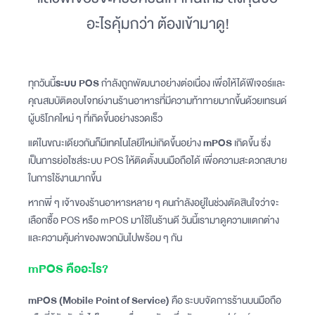
อะไรคุ้มกว่า ต้องเข้ามาดู!
ทุกวันนี้
ระบบ POS
กำลังถูกพัฒนาอย่างต่อเนื่อง เพื่อให้ได้ฟีเจอร์และ
คุณสมบัติตอบโจทย์งานร้านอาหารที่มีความท้าทายมากขึ้นด้วยเทรนด์
ผู้บริโภคใหม่ ๆ ที่เกิดขึ้นอย่างรวดเร็ว
แต่ในขณะเดียวกันก็มีเทคโนโลยีใหม่เกิดขึ้นอย่าง
mPOS
เกิดขึ้น ซึ่ง
เป็นการย่อไซส์ระบบ POS ให้ติดตั้งบนมือถือได้ เพื่อความสะดวกสบาย
ในการใช้งานมากขึ้น
หากพี่ ๆ เจ้าของร้านอาหารหลาย ๆ คนกำลังอยู่ในช่วงตัดสินใจว่าจะ
เลือกซื้อ POS หรือ mPOS มาใช้ในร้านดี วันนี้เรามาดูความแตกต่าง
และความคุ้มค่าของพวกมันไปพร้อม ๆ กัน
mPOS คืออะไร?
mPOS (Mobile Point of Service)
คือ ระบบจัดการร้านบนมือถือ