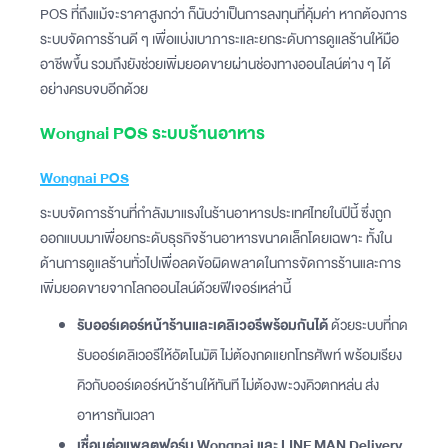
POS ที่ถึงแม้จะราคาสูงกว่า ก็นับว่าเป็นการลงทุนที่คุ้มค่า หากต้องการ
ระบบจัดการร้านดี ๆ เพื่อแบ่งเบาภาระและยกระดับการดูแลร้านให้มือ
อาชีพขึ้น รวมถึงยังช่วยเพิ่มยอดขายผ่านช่องทางออนไลน์ต่าง ๆ ได้
อย่างครบจบอีกด้วย
Wongnai POS ระบบร้านอาหาร
Wongnai POS
ระบบจัดการร้านที่กำลังมาแรงในร้านอาหารประเทศไทยในปีนี้ ซึ่งถูก
ออกแบบมาเพื่อยกระดับธุรกิจร้านอาหารขนาดเล็กโดยเฉพาะ ทั้งใน
ด้านการดูแลร้านทั่วไปเพื่อลดข้อผิดพลาดในการจัดการร้านและการ
เพิ่มยอดขายจากโลกออนไลน์ด้วยฟีเจอร์เหล่านี้
รับออร์เดอร์หน้าร้านและเดลิเวอรีพร้อมกันได้
ด้วยระบบที่กด
รับออร์เดลิเวอรีให้อัตโนมัติ ไม่ต้องกดแยกโทรศัพท์​ พร้อมเรียง
คิวกับออร์เดอร์หน้าร้านให้ทันที ไม่ต้องพะวงคิวตกหล่น ส่ง
อาหารทันเวลา
เชื่อมต่อแพลตฟอร์ม Wongnai และ LINE MAN Delivery