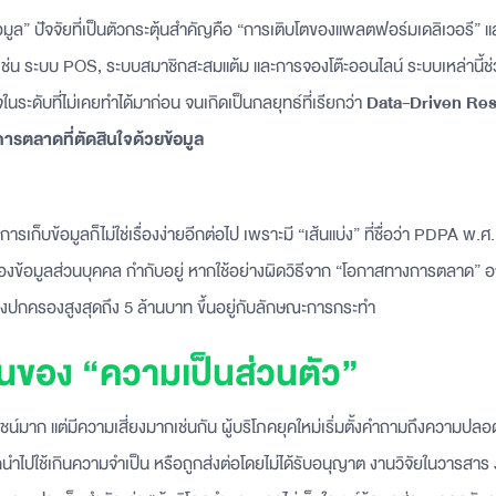
ข้อมูล” ปัจจัยที่เป็นตัวกระตุ้นสำคัญคือ “การเติบโตของแพลตฟอร์มเดลิเวอรี”
น เช่น ระบบ POS, ระบบสมาชิกสะสมแต้ม และการจองโต๊ะออนไลน์ ระบบเหล่านี้ช่
นระดับที่ไม่เคยทำได้มาก่อน จนเกิดเป็นกลยุทธ์ที่เรียกว่า
Data-Driven Res
ารตลาดที่ตัดสินใจด้วยข้อมูล
ารเก็บข้อมูลก็ไม่ใช่เรื่องง่ายอีกต่อไป เพราะมี “เส้นแบ่ง” ที่ชื่อว่า PDPA พ
องข้อมูลส่วนบุคคล กำกับอยู่ หากใช้อย่างผิดวิธีจาก “โอกาสทางการตลาด” 
ทางปกครองสูงสุดถึง 5 ล้านบาท ขึ้นอยู่กับลักษณะการกระทำ
่ยนของ “ความเป็นส่วนตัว”
ยชน์มาก แต่มีความเสี่ยงมากเช่นกัน ผู้บริโภคยุคใหม่เริ่มตั้งคำถามถึงความปลอ
กนำไปใช้เกินความจำเป็น หรือถูกส่งต่อโดยไม่ได้รับอนุญาต
งานวิจัยในวารสาร 