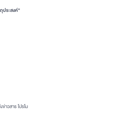
ัตถุประสงค์”
่งข่าวสาร โปรโม