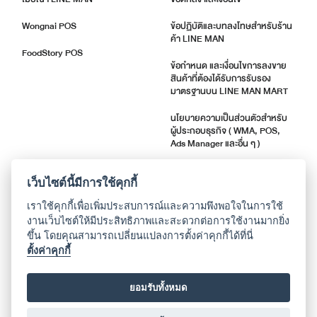
Wongnai POS
ข้อปฏิบัติและบทลงโทษสำหรับร้าน
ค้า LINE MAN
FoodStory POS
ข้อกำหนด และเงื่อนไขการลงขาย
สินค้าที่ต้องได้รับการรับรอง
มาตรฐานบน LINE MAN MART
นโยบายความเป็นส่วนตัวสำหรับ
ผู้ประกอบธุรกิจ ( WMA, POS,
Ads Manager และอื่น ๆ )
ตัวชี้วัดคุณภาพร้านค้า
เว็บไซต์นี้มีการใช้คุกกี้
แจ้งอัปเดตแอปพลิเคชัน
เราใช้คุกกี้เพื่อเพิ่มประสบการณ์และความพึงพอใจในการใช้
งานเว็บไซต์ให้มีประสิทธิภาพและสะดวกต่อการใช้งานมากยิ่ง
ขึ้น โดยคุณสามารถเปลี่ยนแปลงการตั้งค่าคุกกี้ได้ที่นี่
เกี่ยวกับเรา
ตั้งค่าคุกกี้
ติดต่อศูนย์ช่วยเหลือ
ยอมรับทั้งหมด
ประวัติบริษัท