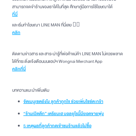
สามารถจดจำร้านของเราได้ในที่สุด ศึกษาคู่มือการใช้โฆษณาได้
ที่นี่
และเริ่มทำโฆษณา LINE MAN ที่นี่เลย 👉🏻
คลิก
ติดตามข่าวสาร และสาระน่ารู้ที่พ่อค้าแม่ค้า LINE MAN ไม่ควรพลาด
ได้ที่กระดิ่งแจ้งเตือนบนแอปฯ Wongnai Merchant App
คลิกที่นี่
บทความแนะนำเพิ่มเติม
จัดเมนูเซตยังไง ลูกค้าถูกใจ ช่วยเพิ่มไซซ์ตะกร้า
“ร้านเปิดดึก” เตรียมเฮ บอลยูโรนี้มียอดขายพุ่ง
5 เหตุผลที่ลูกค้ากดเข้าชมร้านแล้วไม่ซื้อ