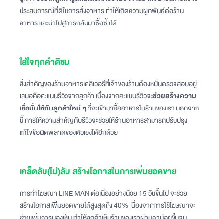
ประสบการณ์ที่ดีในการสั่งอาหาร ทำให้เกิดความผูกพันธ์ต่อร้าน
อาหาร และนำไปสู่การกลับมาซื้อซ้ำได้
ใส่ใจทุกคำติชม
สิ่งสำคัญของร้านอาหารเดลิเวอรีที่เจ้าของร้านต้องหมั่นตรวจสอบอยู่
เสมอคือคะแนนรีวิวจากลูกค้า เนื่องจากคะแนนรีวิวจะ
ช่วยสร้างความ
เชื่อมั่นให้กับลูกค้าใหม่ ๆ
ที่จะเข้ามาซื้ออาหารในร้านของเรา นอกจาก
นี้ การให้ความสำคัญกับรีวิวจะช่วยให้ร้านอาหารสามารถปรับปรุง
แก้ไขข้อผิดพลาดของตัวเองได้อีกด้วย
เคล็ดลับ(ไม่)ลับ สร้างโอกาสในการเพิ่มยอดขาย
การทำโฆษณา LINE MAN ต่อเนื่องอย่างน้อย 15 วันขึ้นไป จะช่วย
สร้างโอกาสเพิ่มยอดขายได้สูงสุดถึง 40% เนื่องจากการใช้โฆษณาจะ
ช่วยเพิ่มการมองเห็น ทำให้ลูกค้าเห็นร้านของเราผ่านตาบ่อยขึ้นจน