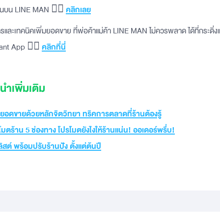
ดร้านบน LINE MAN 👉🏻
คลิกเลย
และเทคนิคเพิ่มยอดขาย ที่พ่อค้าแม่ค้า LINE MAN ไม่ควรพลาด ได้ที่กระดิ่
ant App 👉🏻
คลิกที่นี่
ำเพิ่มเติม
อดขายด้วยหลักจิตวิทยา ทริคการตลาดที่ร้านต้องรู้
มตร้าน 5 ช่องทาง โปรโมตยังไงให้ร้านแน่น! ออเดอร์พรึ่บ!
ิสต์ พร้อมปรับร้านปัง ตั้งแต่ต้นปี