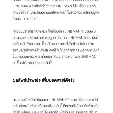
LINE MAN ดูสิ แล้วก็ทำโฆษณา LINE MAN ให้แม่ด้วยนะ ลูกก็
ถามว่าทำทำไมแม่ โฆษณามันเสียตังค์ เราก็บอกว่าอยากให้คนรู้จัก
ร้านเราไง ก็เลยทำ”
“ตอนนั้นเท่าที่เราศึกษามา ก็คือโฆษณา LINE MAN จะช่วยเพิ่ม
การมองเห็นให้ร้านค้าค่ะ พอลูกค้าเปิดเข้า LINE MAN ไปปุ๊บ มันก็
จะเห็นหน้าร้านเราเลย ขึ้นหน้าแรก ๆ เลย ทั้งชื่อร้านผัดไทยนาย
สยาม มีรูปภาพหน้าปก และลิงค์ร้านให้ลูกค้ากดสั่ง พอกดหาปั๊บ ก็
ขึ้นมาปุ๊บเลยจริง ๆ เราก็เลยตัดสินใจทำโฆษณาของ LINE MAN
มาตั้งแต่เริ่มแรก ๆ จนทุกวันนี้”
ผลลัพธ์น่าพอใจ เพิ่มยอดขายได้จริง
“ผลตอบรับหลังทำโฆษณา LINE MAN ก็ถือว่าพอใจเลยนะคะ ไม่
อย่างนั้นคงไม่ทำต่อเนื่องจนถึงทุกวันนี้ ก็หลายปีแล้วค่ะ คือถ้าเราไม่
ทำ ร้านเงียบแน่นอน เราได้แต่ลูกค้าหน้าร้าน และร้านเราอยู่เข้ามา