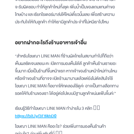
จะรับผิดชอบ ทำให้ลูกค้าใหม่ทั้งชุด เพิ่มน้ำเป็นของแถมแทนคำขอ
โทษบ้าง และเรียกไรเดอร์มาส่งให้ใหม่เดี๋ยวนั้นเลย เพื่อสร้างความ
ประทับใจให้กับลูกค้า ทำให้เรามีลูกค้าประจำที่ไม่หนีเราไปไหน
อยากฝากอะไรถึงร้านอาหารเจ้าอื่น
“สำหรับโฆษณา LINE MAN ที่ร้านผัดไทยในสยามทำไปก็ถือว่า
เห็นผลชัดเจนเลยนะคะ เปิดการมองเห็นได้ดี ลูกค้าเห็นร้านเราเยอะ
ขึ้นมาก เมื่อเป็นร้านที่ขึ้นหน้าแรก หากเจ้าของร้านหน้าใหม่ท่านไหน
หรือเจ้าของร้านที่อาจจะเปิดร้านมานานแล้วแต่ยังไม่ตัดสินใจใช้
โฆษณา LINE MAN ก็อยากให้ทดลองใช้ดูค่ะ อาจเป็นทางเลือกทาง
รอดให้กับร้านของเรา ได้อยู่ต่อไปแบบมีฐานลูกค้าแน่นแฟ้นขึ้นค่ะ”
เรียนรู้วิธีทำโฆษณา LINE MAN ทำง่ายใน 3 คลิก 👉🏻
https://bit.ly/3FSkhD0
โฆษณา LINE MAN คืออะไร? ช่วยเพิ่มการมองเห็นร้านค้า
อย่างไร? อ่านเพิ่มเติมที่นี่ 👉🏻