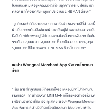
ในซอยด้วย ไม่ได้อยู่ติดถนนใหญ่ที่จะมีลูกค้าขาจรหน้าใหม่เข้ามา
ตลอด เราก็ต้องอาศัยหาลูกค้าประจำบน LINE MAN นี่แหละ”
“ลูกค้าประจำก็ถือว่าเยอะมากค่ะ เอาเป็นว่า ช่วงหลายปีที่ผ่านมานี้
ร้านอื่นอาจจะต้องปิดตัว แต่ร้านเรายังอยู่ได้ เพราะว่ายอดขายวัน
นึงมันก็ทำให้เราพออยู่ได้ค่ะ ยอดขายวันหนึ่งหลายพันบาท เริ่มต้น
จากวันละ 2,000 บาท 3,000 บาท ขึ้นมาเป็น 4,000 บาท สูงสุด
5,000 บาท ก็มีนะ ยอดขาย LINE MAN วันหนึ่ง เยอะมาก”
แอปฯ Wongnai Merchant App จัดการโฆษณา
ง่าย
“เริ่มแรกเราให้ลูกสมัครให้ทั้งหมดก็จริง แต่ตอนนี้เขาไปทำงานกัน
หมดแล้วค่ะ การทำโฆษณา LINE MAN เอ๋ก็เลยต้องทำเองทั้งหมด
แต่ใช้งานง่ายกว่าที่คิด เอ๋จะดูแลโดยใช้แอปฯ Wongnai Merchant
App จัดการได้ผ่านมือถือเครื่องเดียวเลยค่ะ ใส่งบโฆษณาเข้าไป