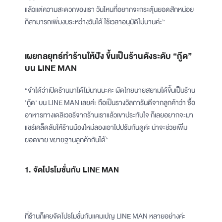
แล้วแต่ความสะดวกของเรา วันไหนที่อยากจะกระตุ้นยอดสักหน่อย
ก็สามารถเพิ่มงบระหว่างวันได้ ใช้เวลาอนุมัติไม่นานค่ะ”
เผยกลยุทธ์ทำร้านให้ปัง ขึ้นเป็นร้านดังระดับ “กู๊ด”
บน LINE MAN
“จำได้ว่าเปิดร้านมาได้ไม่นานนะคะ ผัดไทยนายสยามได้ขึ้นเป็นร้าน
‘กู๊ด’ บน LINE MAN เลยค่ะ ถือเป็นรางวัลการันตีจากลูกค้าว่า ซื้อ
อาหารทางเดลิเวอรีจากร้านเราแล้วเขาประทับใจ ก็เลยอยากจะมา
แชร์เคล็ดลับให้ร้านน้องใหม่ลองเอาไปปรับกันดูค่ะ น่าจะช่วยเพิ่ม
ยอดขาย ขยายฐานลูกค้ากันได้”
1. จัดโปรโมชั่นกับ LINE MAN
ที่ร้านก็เคยจัดโปรโมชั่นกับแคมเปญ LINE MAN หลายอย่างค่ะ