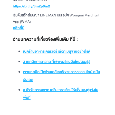
https://bit.ly/3m2p6m2
เริ่มต้นสร้างโฆษณา LINE MAN บนแอปฯ Wongnai Merchant
App (WMA)
คลิกที่นี่
อ่านบทความที่เกี่ยวข้องเพิ่มเติม ที่นี่ :
เปิดร้านอาหารเดลิเวอรี เลือกเมนูขายอย่างไรดี
3 เทคนิคการตลาด ที่เจ้าของร้านมือใหม่ต้องรู้!
เจาะเทคนิคเปิดร้านเดลิเวอรี ขายอาหารออนไลน์ ฉบับ
อัปเดต
3 ปัจจัยการตลาด เสริมเกราะร้านให้แข็ง แซงคู่แข่งใน
พื้นที่