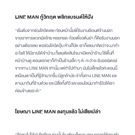
LINE MAN กู้วิกฤต พลิกแบรนด์ให้ปัง
“เริ่มต้นจากช่วงโควิดเลย ก่อนหน้านั้นพี่รับงานอีเวนต์ข้างนอก
ขายอาหารพวกผัดไทย หอยทอด ก๋วยเตี๋ยวต้มยำ ก็คือรับงานนอก
อย่างเดียวเลย พอช่วงโควิดปุ๊บ ห้างก็ปิด เราก็เลยมาคิดว่าจะมาทำ
อะไรดี ให้มีรายได้เข้าบ้าน ก็เลยตัดสินใจมาเปิดหน้าร้าน ใช้พื้นที่
หน้าบ้านดู ตอนแรกเราก็ทำเป็นร้านเล็ก ๆ ค่ะ กะว่าจะรับออร์เดอร์
จากทาง LINE MAN เท่านั้น แต่ทำไปทำมา มันไม่เล็กแล้วค่ะตอนนี้
เหมือนเราเป็นที่รู้จักมากขึ้น มีลูกค้าประจำทั้งทาง LINE MAN และ
ตามมากินที่ร้านด้วย และมีสื่อทั้งทีวี และออนไลน์มาทำรีวิวให้เรา
ค่อนข้างเยอะค่ะ”
โฆษณา LINE MAN ลงทุนแล้ว ไม่เสียเปล่า
“คือเราไม่ได้เก่งโซเชียล ช่วงนั้นโรงเรียนก็หยุด เลยบอกลูกให้ลองทำ