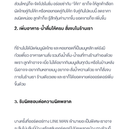
ส่วนใหญ่ก็จะจัดโปรโมชั่น อร่อยซ่ากับ “โค้ก” เราก็จะให้ลูกค้าเลือก
ผัดไทยคู่กับโค้ก หรือหอยทอดคู่กับโค้ก จับคู่กันไปแบบนี้ ลดราคา
ลงนิดหน่อย ลูกค้าก็จะรู้สึกคุ้มค่ามากขึ้น ยอดขายก็จะเพิ่มขึ้น
2. เพิ่มอาหาร-น้ำดื่มให้ครบ สั่งจบในร้านเรา
ที่ร้านไม่ได้มีแค่เมนูผัดไทย และหอยทอดที่เป็นเมนูหลัก แต่ยังมี
ก๋วยเตี๋ยว อาหารตามสั่ง รวมถึงน้ำดื่ม-น้ำชงที่ทางร้านทำเองด้วย
เพราะลูกค้าอาจจะเบื่อ ไม่ได้อยากกินเมนูเส้นทุกวัน หรือในบ้านหลัง
นึงอาจจะอยากกินหลายเมนู อยากจะสั่งน้ำหวานด้วย เขาก็สั่งจบ
ภายในร้านเรา ร้านเดียวเลย และเราก็ได้ยอดขายต่อออร์เดอร์เพิ่ม
ขึ้นด้วย
3. รับผิดชอบต่อความผิดพลาด
บางครั้งที่ออร์เดอร์ทาง LINE MAN เข้ามาเยอะเป็นพิเศษ เราอาจ
จะลืมโน่นลืมนี่บ้าง หรือสลับออร์เดอร์ไปผิดพลาดบ้าง ทางร้านก็