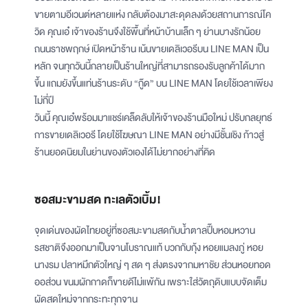
ขายตามอีเวนต์หลายแห่ง กลับต้องมาสะดุดลงด้วยสถานการณ์โค
วิด คุณเอ๋ เจ้าของร้านจึงใช้พื้นที่หน้าบ้านเล็ก ๆ ย่านบางรักน้อย
ถนนราชพฤกษ์ เปิดหน้าร้าน เน้นขายเดลิเวอรีบน LINE MAN เป็น
หลัก จนทุกวันนี้กลายเป็นร้านใหญ่ที่สามารถรองรับลูกค้าได้มาก
ขึ้น แถมยังขึ้นแท่นร้านระดับ “กู๊ด” บน LINE MAN โดยใช้เวลาเพียง
ไม่กี่ปี
วันนี้ คุณเอ๋พร้อมมาแชร์เคล็ดลับให้เจ้าของร้านมือใหม่ ปรับกลยุทธ์
การขายเดลิเวอรี โดยใช้โฆษณา LINE MAN อย่างมีชั้นเชิง ก้าวสู่
ร้านยอดนิยมในย่านของตัวเองได้ไม่ยากอย่างที่คิด
ซอสมะขามสด ทะเลตัวเบิ้ม!
จุดเด่นของผัดไทยอยู่ที่ซอสมะขามสดกับน้ำตาลปี๊บหอมหวาน
รสชาติจึงออกมาเป็นจานโบราณแท้ บวกกับกุ้ง หอยแมลงภู่ หอย
นางรม ปลาหมึกตัวใหญ่ ๆ สด ๆ ส่งตรงจากมหาชัย ส่วนหอยทอด
ออส่วน ขนมผักกาดก็ขายดีไม่แพ้กัน เพราะใส่วัตถุดิบแบบจัดเต็ม
ผัดสดใหม่จากกระทะทุกจาน