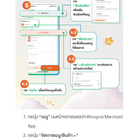
กดปุ่ม
“เมนู”
บนหน้าแรกของแอปฯ Wongnai Merchant
App
กดปุ่ม
“จัดการเมนู/สินค้า +”