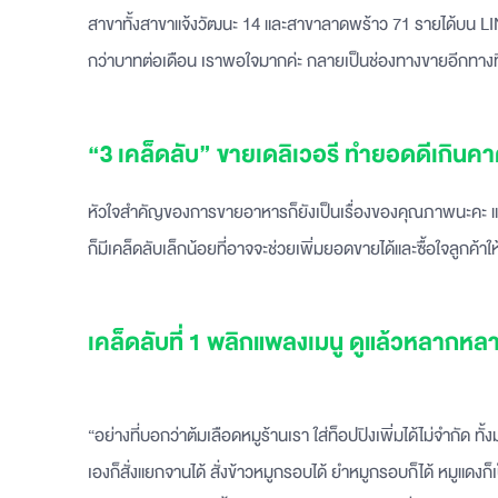
สาขาทั้งสาขาแจ้งวัฒนะ 14 และสาขาลาดพร้าว 71 รายได้บน L
กว่าบาทต่อเดือน เราพอใจมากค่ะ กลายเป็นช่องทางขายอีกทางที่ท
“3 เคล็ดลับ” ขายเดลิเวอรี ทำยอดดีเกินค
หัวใจสำคัญของการขายอาหารก็ยังเป็นเรื่องของคุณภาพนะคะ 
ก็มีเคล็ดลับเล็กน้อยที่อาจจะช่วยเพิ่มยอดขายได้และซื้อใจลูกค้าให้
เคล็ดลับที่ 1 พลิกแพลงเมนู ดูแล้วหลากหล
“อย่างที่บอกว่าต้มเลือดหมูร้านเรา ใส่ท็อปปิงเพิ่มได้ไม่จำกัด 
เองก็สั่งแยกจานได้ สั่งข้าวหมูกรอบได้ ยำหมูกรอบก็ได้ หมูแดงก็เป