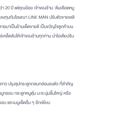
่า 20 ปี แต่คุณอ้อย เจ้าของร้าน ‘ต้มเลือดหมู
้า ลงทุนกับโฆษณา LINE MAN ปรับตัวขายเดลิ
กลายมาเป็นร้านเด็ดขายดี เป็นขวัญใจลูกค้าบน
์เคล็ดลับให้เจ้าของร้านทุกท่าน นำไอเดียปรับ
นไม่คาว ปรุงซุปกระดูกกลมกล่อมลงตัว ที่สำคัญ
หมูกรอบ กระดูกหมูตุ๋น มะระนุ่มชิ้นใหญ่ หรือ
กรอบ และเมนูเด็ดอื่น ๆ อีกเพียบ