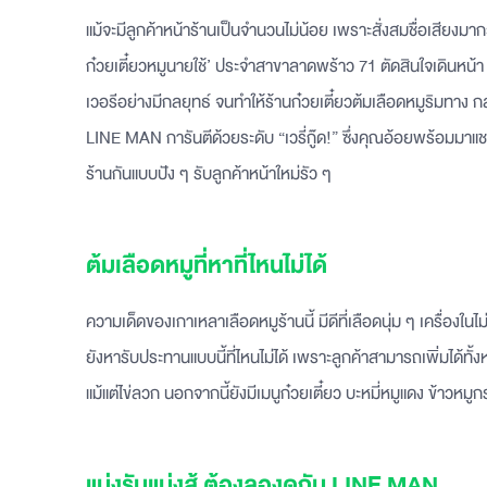
แม้จะมีลูกค้าหน้าร้านเป็นจำนวนไม่น้อย เพราะสั่งสมชื่อเสียงมากว
ก๋วยเตี๋ยวหมูนายใช้’ ประจำสาขาลาดพร้าว 71 ตัดสินใจเดินหน
เวอรีอย่างมีกลยุทธ์ จนทำให้ร้านก๋วยเตี๋ยวต้มเลือดหมูริมทาง 
LINE MAN การันตีด้วยระดับ “เวรี่กู๊ด!” ซึ่งคุณอ้อยพร้อมมาแชร
ร้านกันแบบปัง ๆ รับลูกค้าหน้าใหม่รัว ๆ
ต้มเลือดหมูที่หาที่ไหนไม่ได้
ความเด็ดของเกาเหลาเลือดหมูร้านนี้ มีดีที่เลือดนุ่ม ๆ เครื่องใ
ยังหารับประทานแบบนี้ที่ไหนไม่ได้ เพราะลูกค้าสามารถเพิ่มได้ทั้ง
แม้แต่ไข่ลวก นอกจากนี้ยังมีเมนูก๋วยเตี๋ยว บะหมี่หมูแดง ข้าวหมู
แบ่งรับแบ่งสู้ ต้องลองดูกับ LINE MAN