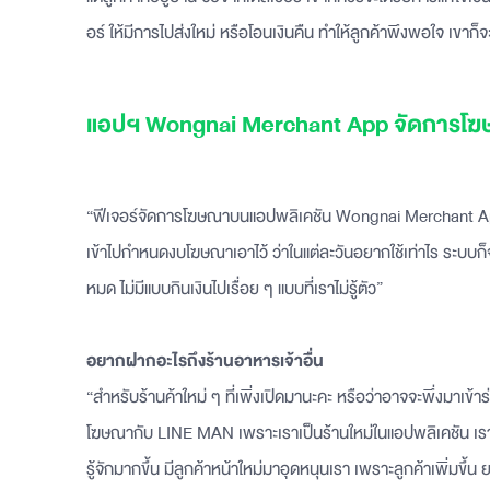
อร์ ให้มีการไปส่งใหม่ หรือโอนเงินคืน ทำให้ลูกค้าพึงพอใจ เขาก็
แอปฯ Wongnai Merchant App จัดการโฆ
“ฟีเจอร์จัดการโฆษณาบนแอปพลิเคชัน Wongnai Merchant App ใช้
เข้าไปกำหนดงบโฆษณาเอาไว้ ว่าในแต่ละวันอยากใช้เท่าไร ระบบก
หมด ไม่มีแบบกินเงินไปเรื่อย ๆ แบบที่เราไม่รู้ตัว”
อยากฝากอะไรถึงร้านอาหารเจ้าอื่น
“สำหรับร้านค้าใหม่ ๆ ที่เพิ่งเปิดมานะคะ หรือว่าอาจจะพึ่งมาเ
โฆษณากับ LINE MAN เพราะเราเป็นร้านใหม่ในแอปพลิเคชัน เรายั
รู้จักมากขึ้น มีลูกค้าหน้าใหม่มาอุดหนุนเรา เพราะลูกค้าเพิ่มขึ้น ย