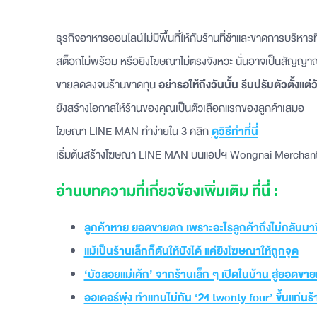
ธุรกิจอาหารออนไลน์ไม่มีพื้นที่ให้กับร้านที่ช้าและขาดการบริหา
สต็อกไม่พร้อม หรือยิงโฆษณาไม่ตรงจังหวะ นั่นอาจเป็นสัญญาณ
ขายลดลงจนร้านขาดทุน
อย่ารอให้ถึงวันนั้น รีบปรับตัวตั้งแต่วั
ยังสร้างโอกาสให้ร้านของคุณเป็นตัวเลือกแรกของลูกค้าเสมอ
โฆษณา LINE MAN ทำง่ายใน 3 คลิก
ดูวิธีทำที่นี่
เริ่มต้นสร้างโฆษณา LINE MAN บนแอปฯ Wongnai Mercha
อ่านบทความที่เกี่ยวข้องเพิ่มเติม ที่นี่ :
ลูกค้าหาย ยอดขายตก เพราะอะไรลูกค้าถึงไม่กลับมาซื
แม้เป็นร้านเล็กก็ดันให้ปังได้ แค่ยิงโฆษณาให้ถูกจุด
‘บัวลอยแม่เค้ก’ จากร้านเล็ก ๆ เปิดในบ้าน สู่ยอ
ออเดอร์พุ่ง ทำแทบไม่ทัน ‘24 twenty four’ ขึ้นแท่