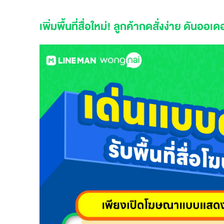
เพิ่มพื้นที่สื่อใหม่! ลูกค้ากดสั่งง่าย ดันออเด