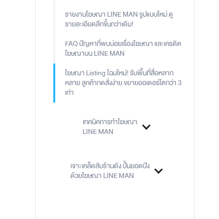
รายงานโฆษณา LINE MAN รูปแบบใหม่ ดู
รายละเอียดลึกขึ้นกว่าเดิม!
FAQ ปัญหาที่พบบ่อยเรื่องโฆษณา และเครดิต
โฆษณาบน LINE MAN
โฆษณา Listing โฉมใหม่! รับพื้นที่สื่อหลาก
หลาย ลูกค้ากดสั่งง่าย ขยายออเดอร์โตกว่า 3
เท่า
เทคนิคการทำโฆษณา
LINE MAN
เจาะเคล็ดลับร้านดัง ปั้นยอดปัง
ด้วยโฆษณา LINE MAN