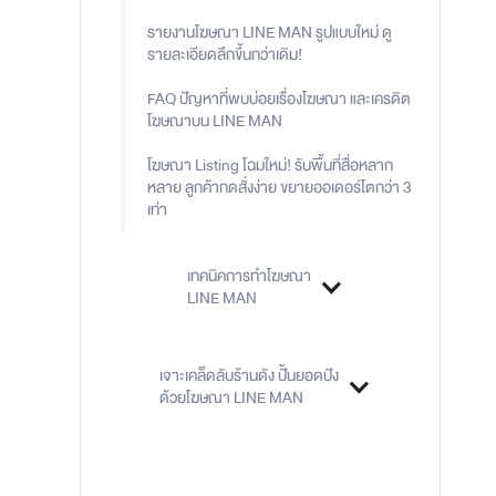
รายงานโฆษณา LINE MAN รูปแบบใหม่ ดู
รายละเอียดลึกขึ้นกว่าเดิม!
FAQ ปัญหาที่พบบ่อยเรื่องโฆษณา และเครดิต
โฆษณาบน LINE MAN
โฆษณา Listing โฉมใหม่! รับพื้นที่สื่อหลาก
หลาย ลูกค้ากดสั่งง่าย ขยายออเดอร์โตกว่า 3
เท่า
เทคนิคการทำโฆษณา
LINE MAN
เจาะเคล็ดลับร้านดัง ปั้นยอดปัง
ด้วยโฆษณา LINE MAN