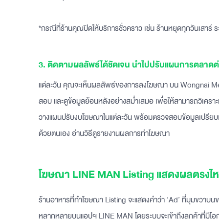
*กรณีที่ร้านคุณปิดให้บริการชั่วคราว เช่น ร้านหยุดทุกวันเสาร์
‍3. ติดตามผลลัพธ์ได้ชัดเจน นำไปปรับแผนการตลาดต่
แต่ละวัน คุณจะเห็นผลลัพธ์ของการลงโฆษณา บน Wongnai 
สอบ และดูข้อมูลย้อนหลังอย่างสม่ำเสมอ เพื่อให้สามารถวิเคราะห์
วางแผนปรับงบโฆษณาในแต่ละวัน พร้อมตรวจสอบข้อมูลเปรียบเ
ด้วยตนเอง อ่านวิธีดูรายงานผลการทำโฆษณา
โฆษณา LINE MAN Listing แสดงผลตรงไห
ร้านอาหารที่ทำโฆษณา Listing จะแสดงคำว่า ‘Ad’ ที่มุมขวาบนของ
หลากหลายบนแอปฯ LINE MAN โดยระบบจะเข้าถึงลูกค้าที่มีโอก