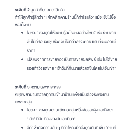
ระดับที่ 2
มูลค่าที่มากกว่าสินค้า
ทำให้ลูกค้ารู้สึกว่า "แค่กดติดตามร้านนี้ก็กำไรแล้ว" แม้จะยังไม่ซื้อ
ของก็ตาม
โฆษณาของคุณให้ความรู้อะไรบางอย่างไหม? เช่น ร้านขาย
ต้นไม้ที่สอนวิธีชุบชีวิตต้นไม้ที่กำลังจะตาย แทนที่จะบอกแค่
ราคา
เปลี่ยนจากการขายของ เป็นการขายผลลัพธ์ เช่น ไม่ได้ขาย
รองเท้าวิ่ง แต่ขาย "เช้าวันที่ตื่นมาแล้วสดชื่นโดยไม่เจ็บเข่า"
ระดับที่ 3
ความเฉพาะเจาะจง
หยุดพยายามกวาดทุกคนเข้ามาร้าน แต่จงเป็นตัวจริงของคน
เฉพาะกลุ่ม
โฆษณาของคุณอ่านแล้วคนกลุ่มหนึ่งต้องสะดุ้ง และคิดว่า
"เฮ้ย! นี่มันเรื่องของฉันเลยนี่นา"
มีคำจำกัดความสั้น ๆ ที่ทำให้คนนึกถึงคุณทันที เช่น "ร้านที่