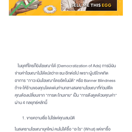
ในยุคที่ใครก็ยิงโฆษณาได้ (Democratization of Ads) การมีเงิน
จ่ายค่าโฆษณาไม่ได้แปลว่าจะชนะอีกต่อไป เพราะผู้บริโภคเกิด
อาการ "ภาวะเมินโฆษณาโดยอัตโนมัติ" หรือ Banner Blindness
ถ้าจะให้ร้านของคุณโดดเด่นท่ามกลางสงครามโฆษณาที่ท่วมฟีด
คุณต้องเปลี่ยนจาก "การตะโกนขาย" เป็น "การดึงดูดด้วยคุณค่า"
ผ่าน 4 กลยุทธ์หลักนี้
ขายความเชื่อ ไม่ใช่แค่คุณสมบัติ
ในสงครามโฆษณายุคใหม่ คนไม่ได้ซื้อ "อะไร" (What) แต่เขาซื้อ