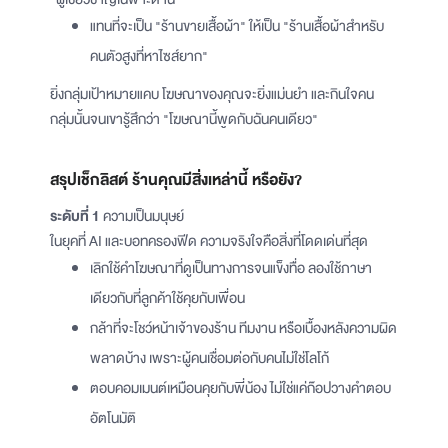
แทนที่จะเป็น "ร้านขายเสื้อผ้า" ให้เป็น "ร้านเสื้อผ้าสำหรับ
คนตัวสูงที่หาไซส์ยาก"
ยิ่งกลุ่มเป้าหมายแคบ โฆษณาของคุณจะยิ่งแม่นยำ และกินใจคน
กลุ่มนั้นจนเขารู้สึกว่า "โฆษณานี้พูดกับฉันคนเดียว"
สรุปเช็กลิสต์ ร้านคุณมีสิ่งเหล่านี้ หรือยัง?
ระดับที่ 1
ความเป็นมนุษย์
ในยุคที่ AI และบอทครองฟีด ความจริงใจคือสิ่งที่โดดเด่นที่สุด
เลิกใช้คำโฆษณาที่ดูเป็นทางการจนแข็งทื่อ ลองใช้ภาษา
เดียวกับที่ลูกค้าใช้คุยกับเพื่อน
กล้าที่จะโชว์หน้าเจ้าของร้าน ทีมงาน หรือเบื้องหลังความผิด
พลาดบ้าง เพราะผู้คนเชื่อมต่อกับคนไม่ใช่โลโก้
ตอบคอมเมนต์เหมือนคุยกับพี่น้อง ไม่ใช่แค่ก๊อปวางคำตอบ
อัตโนมัติ