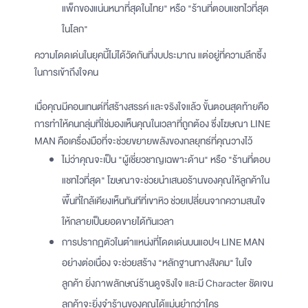
แพ็กของแน่นหนาที่สุดในไทย" หรือ "ร้านที่ตอบแชทไวที่สุด
ในโลก"
ความโดดเด่นในยุคนี้ไม่ได้วัดกันที่งบประมาณ แต่อยู่ที่ความลึกซึ้ง
ในการเข้าถึงใจคน
เมื่อคุณมีคอนเทนต์ที่สร้างสรรค์ และจริงใจแล้ว ขั้นตอนสุดท้ายคือ
การทำให้คนกลุ่มที่ใช่มองเห็นคุณในเวลาที่ถูกต้อง ซึ่งโฆษณา LINE
MAN คือเครื่องมือที่จะช่วยขยายพลังของกลยุทธ์ที่คุณวางไว้
ไม่ว่าคุณจะเป็น "ผู้เชี่ยวชาญเฉพาะด้าน" หรือ "ร้านที่ตอบ
แชทไวที่สุด" โฆษณาจะช่วยนำเสนอร้านของคุณให้ลูกค้าใน
พื้นที่ใกล้เคียงเห็นทันทีที่เขาหิว ช่วยเปลี่ยนจากความสนใจ
ให้กลายเป็นยอดขายได้ทันเวลา
การปรากฏตัวในตำแหน่งที่โดดเด่นบนแอปฯ LINE MAN
อย่างต่อเนื่อง จะช่วยสร้าง "หลักฐานทางสังคม" ในใจ
ลูกค้า ยิ่งภาพลักษณ์ร้านดูจริงใจ และมี Character ชัดเจน
ลูกค้าจะยิ่งจำร้านของคุณได้แม่นยำกว่าใคร