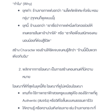
"ทำไม" (Why)
ยุคเก่า: ร้านขายกาแฟบอกว่า "เมล็ดคัดพิเศษ คั่วเข้ม หอม
กรุ่น" (ทุกคนก็พูดแบบนี้)
ยุคนี้: ร้านบอกว่า "เราเชื่อว่ากาแฟหนึ่งแก้วควรช่วยให้
เกษตรกรลืมตาอ้าปากได้" หรือ "เราคือเพื่อนสนิทของคน
นอนน้อยที่ต้องสู้ชีวิต"
สร้าง Character ของร้านให้ชัดเจนจนคนรู้สึกว่า "ร้านนี้เป็นพวก
เดียวกับฉัน"
พลิกจากการโฆษณา เป็นการสร้างคอนเทนต์ที่มีความ
หมาย
โฆษณาที่ดีที่สุดในยุคนี้คือ โฆษณาที่ดูไม่เหมือนโฆษณา
แทนที่จะใช้ภาพกราฟิกสวยหรูแบบสตูดิโอ ลองใช้ภาพที่ดู
Authentic (สมจริง) หรือวิดีโอสั้นแบบคนธรรมดารีวิว
ให้ความรู้ หรือความบันเทิงก่อนขาย เช่น ร้านขายกระทะที่