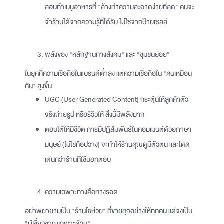
สอนทำเมนูอาหารที่ "ล้างทำความสะอาดง่ายที่สุด" คนจะ
จำร้านได้จากความรู้ที่ได้รับ ไม่ใช่จากป้ายเซลล์
พลังของ "หลักฐานทางสังคม" และ "ชุมชนย่อย"
ในยุคที่ความเชื่อถือในแบรนด์ต่ำลง แต่ความเชื่อถือใน "คนเหมือน
กัน" สูงขึ้น
UGC (User Generated Content) กระตุ้นให้ลูกค้าตัว
จริงถ่ายรูป หรือรีวิวให้ สิ่งนี้มีพลังมาก
ตอบโต้ให้มีชีวิต การมีปฏิสัมพันธ์ในคอมเมนต์ด้วยภาษา
มนุษย์ (ไม่ใช่ก๊อปวาง) จะทำให้ร้านคุณดูมีตัวตน และโดด
เด่นกว่าร้านที่ใช้บอทตอบ
ความเฉพาะทางคือทางรอด
อย่าพยายามเป็น "ร้านโชห่วย" ที่ขายทุกอย่างให้ทุกคน แต่จงเป็น
"ผู้เชี่ยวชาญเฉพาะด้าน"