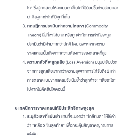
โถ" ซึ่งผู้ทดสอบให้คะแนนคุกกี้ในโถที่มีน้อยชิ้นว่าอร่อย และ
น่าดึงดูดกว่าโถที่มีคุกกี้เต็ม
ทฤษฎีการประเมินค่าความโหยหา
(Commodity
Theory) สิ่งที่หาได้ยาก หรือถูกจำกัดการเข้าถึงจะถูก
ประเมินว่ามีค่ามากกว่าปกติ โดยเฉพาะหากความ
ขาดแคลนนั้นเกิดจากความต้องการของตลาดที่สูง
ความกลัวที่จะสูญเสีย
(Loss Aversion) มนุษย์เจ็บปวด
จากการสูญเสียมากกว่าความสุขจากการได้รับถึง 2 เท่า
การตลาดแบบขาดแคลนจึงเน้นย้ำว่าลูกค้าจะ "เสียอะไร"
ไปหากไม่ตัดสินใจตอนนี้
6 เทคนิคการขาดแคลนให้มีประสิทธิภาพสูงสุด
ระบุตัวเลขที่แม่นยำ
แทนที่จะบอกว่า "ใกล้หมด" ให้ใช้คำ
ว่า "เหลือ 3 ชิ้นสุดท้าย" เพื่อกระตุ้นสัญชาตญาณการ
แข่งขัน