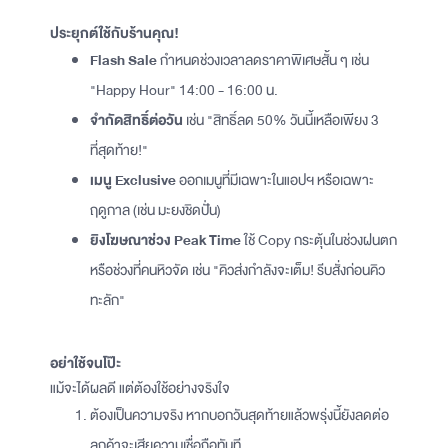
ประยุกต์ใช้กับร้านคุณ!
Flash Sale
กำหนดช่วงเวลาลดราคาพิเศษสั้น ๆ เช่น
"Happy Hour" 14:00 - 16:00 น.
จำกัดสิทธิ์ต่อวัน
เช่น "สิทธิ์ลด 50% วันนี้เหลือเพียง 3
ที่สุดท้าย!"
เมนู Exclusive
ออกเมนูที่มีเฉพาะในแอปฯ หรือเฉพาะ
ฤดูกาล (เช่น มะยงชิดปั่น)
ยิงโฆษณาช่วง Peak Time
ใช้ Copy กระตุ้นในช่วงฝนตก
หรือช่วงที่คนหิวจัด เช่น "คิวส่งกำลังจะเต็ม! รีบสั่งก่อนคิว
ทะลัก"
อย่าใช้จนโป๊ะ
แม้จะได้ผลดี แต่ต้องใช้อย่างจริงใจ
ต้องเป็นความจริง หากบอกวันสุดท้ายแล้วพรุ่งนี้ยังลดต่อ
ลูกค้าจะเสียความเชื่อถือทันที