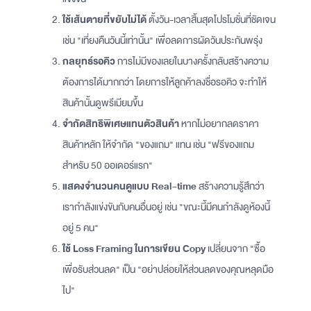
ใช้เส้นตายที่ขยับไม่ได้
ตั้งวัน-เวลาสิ้นสุดโปรโมชั่นที่ชัดเจน
เช่น "เที่ยงคืนวันนี้เท่านั้น" เพื่อลดการผัดวันประกันพรุ่ง
กลยุทธ์รอคิว
การไม่มีของเลยในบางครั้งกลับสร้างความ
ต้องการได้มากกว่า โดยการให้ลูกค้าลงชื่อรอคิว จะทำให้
สินค้านั้นดูพรีเมียมขึ้น
จำกัดสิทธิพิเศษแทนตัวสินค้า
หากไม่อยากลดราคา
สินค้าหลัก ให้จำกัด "ของแถม" แทน เช่น "ฟรีของแถม
สำหรับ 50 ออเดอร์แรก"
แสดงจำนวนคนดูแบบ Real-time
สร้างความรู้สึกว่า
เรากำลังแข่งขันกับคนอื่นอยู่ เช่น "ขณะนี้มีคนกำลังดูห้องนี้
อยู่ 5 คน"
ใช้ Loss Framing ในการเขียน Copy
เปลี่ยนจาก "ซื้อ
เพื่อรับส่วนลด" เป็น "อย่าปล่อยให้ส่วนลดของคุณหลุดมือ
ไป"