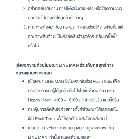
อย่ากดดันเกินงาม การใช้ตัวนับถอยหลัง หรือข้อความข่มขู่
บ่อยเกินไปอาจทำให้ลูกค้ารำคาญ
คุณภาพต้องมาก่อน ความขาดแคลนช่วยให้ขายง่ายขึ้น แต่
คุณภาพสินค้าจะเป็นตัวตัดสินว่าลูกค้าจะกลับมาซื้อซ้ำ
หรือไม่
เร่งยอดขายด้วยโฆษณา LINE MAN ร่วมกับกลยุทธ์การ
ตลาดแบบขาดแคลน
ใช้โฆษณา LINE MAN ยิงโฆษณาในช่วง Flash Sale เพื่อ
กระจายการรับรู้ให้ลูกค้าเห็นโปรโมชั่นจำกัดเวลา (เช่น
Happy Hour 14:00 - 16:00 น.) ได้กว้างขึ้น และเร็วขึ้น
กระตุ้นการตัดสินใจด้วยการตั้งค่าโฆษณาให้แสดงผลใน
ช่วง Peak Time เพื่อให้ลูกค้าตัดสินใจกดสั่งทันที
เน้นความ Exclusive ของเมนู เช่น "เมนูพิเศษเฉพาะใน
LINE MAN เท่านั้น! หมดแล้วหมดเลย"