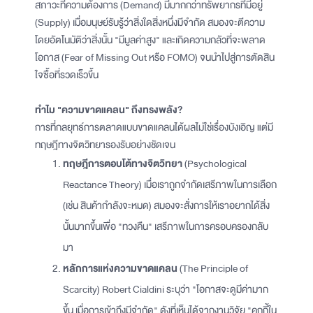
สภาวะที่ความต้องการ (Demand) มีมากกว่าทรัพยากรที่มีอยู่
(Supply) เมื่อมนุษย์รับรู้ว่าสิ่งใดสิ่งหนึ่งมีจำกัด สมองจะตีความ
โดยอัตโนมัติว่าสิ่งนั้น "มีมูลค่าสูง" และเกิดความกลัวที่จะพลาด
โอกาส (Fear of Missing Out หรือ FOMO) จนนำไปสู่การตัดสิน
ใจซื้อที่รวดเร็วขึ้น
ทำไม "ความขาดแคลน" ถึงทรงพลัง?
การที่กลยุทธ์การตลาดแบบขาดแคลนได้ผลไม่ใช่เรื่องบังเอิญ แต่มี
ทฤษฎีทางจิตวิทยารองรับอย่างชัดเจน
ทฤษฎีการตอบโต้ทางจิตวิทยา
(Psychological
Reactance Theory) เมื่อเราถูกจำกัดเสรีภาพในการเลือก
(เช่น สินค้ากำลังจะหมด) สมองจะสั่งการให้เราอยากได้สิ่ง
นั้นมากขึ้นเพื่อ "ทวงคืน" เสรีภาพในการครอบครองกลับ
มา
หลักการแห่งความขาดแคลน
(The Principle of
Scarcity) Robert Cialdini ระบุว่า "โอกาสจะดูมีค่ามาก
ขึ้น เมื่อการเข้าถึงมีจำกัด" ดังที่เห็นได้จากงานวิจัย "คุกกี้ใน